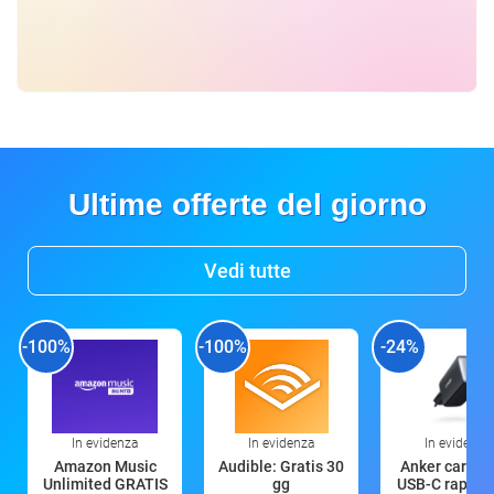
Ultime offerte del giorno
Vedi tutte
-100%
-100%
-24%
In evidenza
In evidenza
In evidenza
Amazon Music
Audible: Gratis 30
Anker caricat
Unlimited GRATIS
gg
USB-C rapido