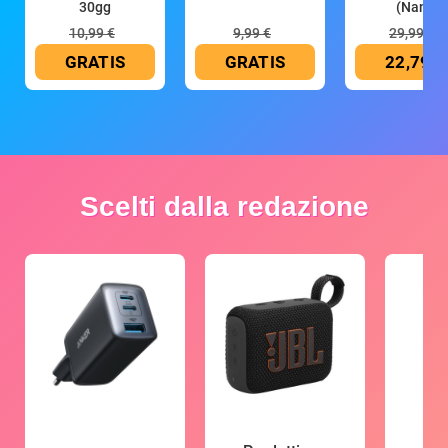
30gg
(Nano
10,99 €
9,99 €
29,99 €
GRATIS
GRATIS
22,79 €
Scelti dalla redazione