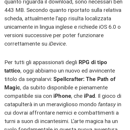
quanto riguarda il download, sono necessari ben
443 MB. Secondo quanto riportato sulla relativa
scheda, attualmente l’app risulta localizzata
unicamente in lingua inglese e richiede iOS 6.0 o
versioni successive per poter funzionare
correttamente su
iDevice
.
Per tutti gli appassionati degli
RPG di tipo
tattico
, oggi abbiamo un nuovo ed avvincente
titolo da segnalarvi:
Spellcrafter: The Path of
Magic
, da subito disponibile e pienamente
compatibile sia con
iPhone
, che
iPad
. Il gioco di
catapulterà in un meraviglioso mondo
fantasy
in
cui dovrai affrontare nemici e combattimenti a
turni a suon di incantesimi. L’arte magica ha un
ruolo fondamentale in questa nuova avventura.