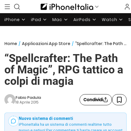
iPhone
iPad
Mac
AirPods
Watch
Home
/
Applicazioni App Store
/
“Spellcrafter: The Path of Magic”, RPG tattico a colpi di magia
“Spellcrafter: The Path
of Magic”, RPG tattico a
colpi di magia
Fabio Padula
Condividi
18 Aprile 2015
Nuovo sistema di commenti
iPhoneItalia ha un sistema di commenti realtime tutto
nuovo e nativo! Per commentare ti basta creare un account