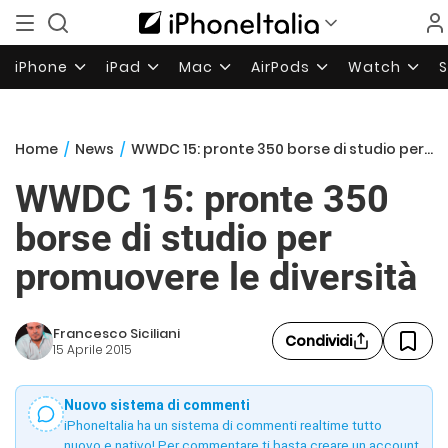
iPhone
iPad
Mac
AirPods
Watch
Home
/
News
/
WWDC 15: pronte 350 borse di studio per promuovere le diversità
WWDC 15: pronte 350
borse di studio per
promuovere le diversità
Francesco Siciliani
Condividi
15 Aprile 2015
Nuovo sistema di commenti
iPhoneItalia ha un sistema di commenti realtime tutto
nuovo e nativo! Per commentare ti basta creare un account