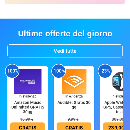
Ultime offerte del giorno
Vedi tutte
-100%
-100%
-23%
In evidenza
In evidenza
In evidenza
Amazon Music
Audible: Gratis 30
Apple Watch 
Unlimited GRATIS
gg
GPS, Cassa 4
30gg
in all
10,99 €
9,99 €
309,00 €
GRATIS
GRATIS
239,00 €