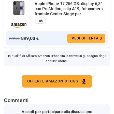
Apple iPhone 17 256 GB: display 6,3"
con ProMotion, chip A19, fotocamera
frontale Center Stage per...
−8%
899,00 €
979,00
VEDI OFFERTA
In qualità di Affiliato Amazon, iPhoneItalia riceve un guadagno dagli
acquisti idonei.
OFFERTE AMAZON DI OGGI
Commenti
Accedi per partecipare alla discussione