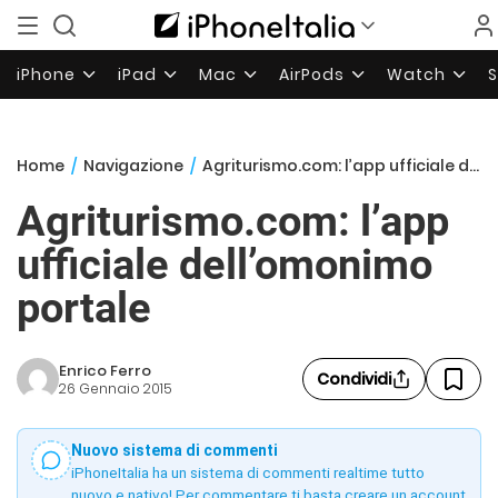
iPhone
iPad
Mac
AirPods
Watch
Home
/
Navigazione
/
Agriturismo.com: l’app ufficiale dell’omonimo portale
Agriturismo.com: l’app
ufficiale dell’omonimo
portale
Enrico Ferro
Condividi
26 Gennaio 2015
Nuovo sistema di commenti
iPhoneItalia ha un sistema di commenti realtime tutto
nuovo e nativo! Per commentare ti basta creare un account