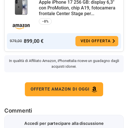
Apple iPhone 17 256 GB: display 6,3"
con ProMotion, chip A19, fotocamera
frontale Center Stage per...
−8%
899,00 €
979,00
VEDI OFFERTA
In qualità di Affiliato Amazon, iPhoneItalia riceve un guadagno dagli
acquisti idonei.
OFFERTE AMAZON DI OGGI
Commenti
Accedi per partecipare alla discussione