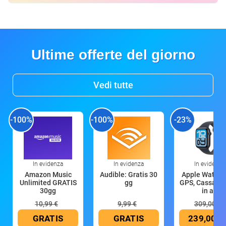
Ultime offerte del giorno
Vedi tutte
-100%
-100%
-23%
In evidenza
In evidenza
In evidenza
Amazon Music
Audible: Gratis 30
Apple Watch 
Unlimited GRATIS
gg
GPS, Cassa 4
30gg
in all
10,99 €
9,99 €
309,00 €
GRATIS
GRATIS
239,00 €