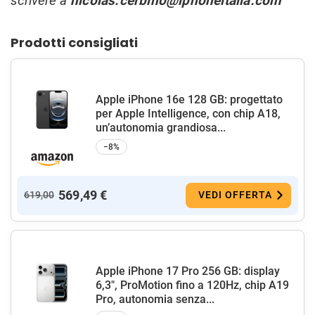
scrivere a
nicolas.cerbino@iphoneitalia.com
Prodotti consigliati
Apple iPhone 16e 128 GB: progettato
per Apple Intelligence, con chip A18,
un’autonomia grandiosa...
−8%
569,49 €
619,00
VEDI OFFERTA
Apple iPhone 17 Pro 256 GB: display
6,3", ProMotion fino a 120Hz, chip A19
Pro, autonomia senza...