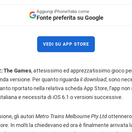
Aggiungi
iPhoneItalia come
Fonte preferita su Google
VEDI SU APP STORE
2: The Games
, attesissimo ed apprezzatissimo gioco per
nda versione. Per quanto riguarda il
download
, sono nec
to riportato nella relativa scheda App Store, l’app non 
 italiana e necessita di iOS 6.1 o versioni successive.
ione, gli autori
Metro Trains Melbourne Pty Ltd
ottennero
e. In molti la chiedevano ed ora è finalmente arrivata l