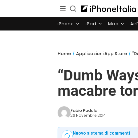
iPhone
iPad
Mac
Ai
Home
/
Applicazioni App Store
/
“D
“Dumb Ways 
macabre tor
Fabio Padula
26 Novembre 2014
Nuovo sistema di commenti