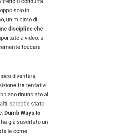
 treno ti condurrà
roppo solo in
no, un minimo di
cune
discipline
che
iportate a video: a
licemente toccare
 gioco diventerà
izione tre tentativi.
abbiano rinunciato al
lti, sarebbe stato
e
.
Dumb Ways to
a ha già suscitato un
stelle come