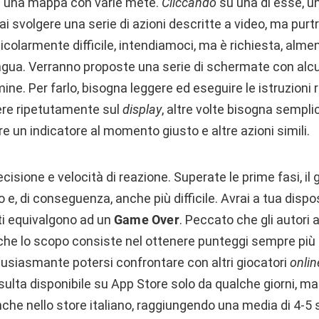
ai una mappa con varie mete.
Cliccando
su una di esse, un
ai svolgere una serie di azioni descritte a video, ma purt
rticolarmente difficile, intendiamoci, ma è richiesta, alme
ngua. Verranno proposte una serie di schermate con al
ine. Per farlo, bisogna leggere ed eseguire le istruzioni r
ere ripetutamente sul
display
, altre volte bisogna semp
re un indicatore al momento giusto e altre azioni simili.
ecisione e velocità di reazione. Superate le prime fasi, il
e, di conseguenza, anche più difficile. Avrai a tua dispos
i equivalgono ad un
Game Over
. Peccato che gli autori 
he lo scopo consiste nel ottenere punteggi sempre più a
usiasmante potersi confrontare con altri giocatori
onlin
isulta disponibile su App Store solo da qualche giorni, m
he nello store italiano, raggiungendo una media di 4-5 