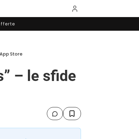
fferte
 App Store
 – le sfide