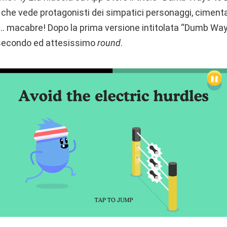
 che vede protagonisti dei simpatici personaggi, cimenta
o… macabre! Dopo la prima versione intitolata “Dumb Ways
l secondo ed attesissimo
round
.