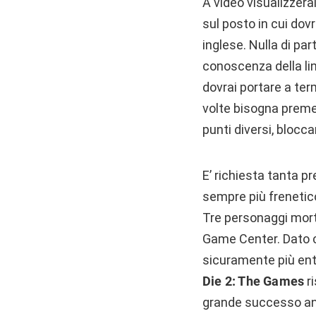
A video visualizzer
sul posto in cui dovr
inglese. Nulla di pa
conoscenza della li
dovrai portare a term
volte bisogna prem
punti diversi, blocca
E’ richiesta tanta pr
sempre più frenetico 
Tre personaggi mort
Game Center. Dato c
sicuramente più ent
Die 2: The Games
r
grande successo anc