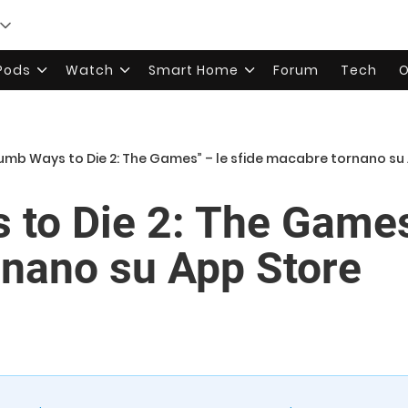
rPods
Watch
Smart Home
Forum
Tech
O
umb Ways to Die 2: The Games” – le sfide macabre tornano su
to Die 2: The Games”
nano su App Store