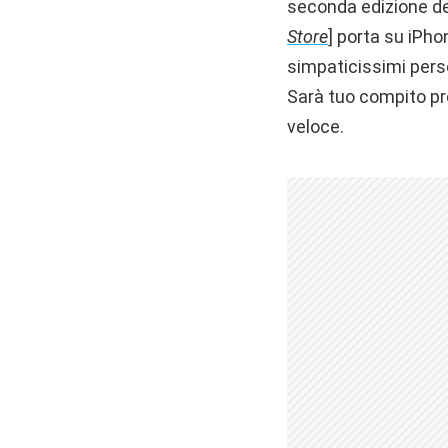
seconda edizione d
Store
] porta su iPho
simpaticissimi perso
Sarà tuo compito pro
veloce.