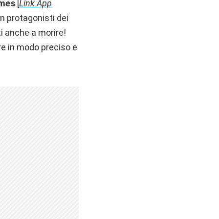
ames
[
Link App
n protagonisti dei
ti anche a morire!
re in modo preciso e