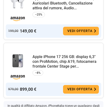
Auricolari Bluetooth, Cancellazione
attiva del rumore, Audio...
−25%
149,00 €
199,00
VEDI OFFERTA
Apple iPhone 17 256 GB: display 6,3"
con ProMotion, chip A19, fotocamera
frontale Center Stage per...
−8%
899,00 €
979,00
VEDI OFFERTA
In qualità di Affiliato Amazon, iPhoneItalia riceve un guadagno dagli