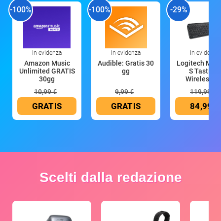
-100%
-100%
-29%
In evidenza
In evidenza
In evidenza
Amazon Music
Audible: Gratis 30
Logitech MX 
Unlimited GRATIS
gg
S Tastiera
30gg
Wireless (G
10,99 €
9,99 €
119,99 €
GRATIS
GRATIS
84,99 €
Scelti dalla redazione