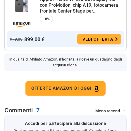
con ProMotion, chip A19, fotocamera
frontale Center Stage per...
−8%
899,00 €
979,00
VEDI OFFERTA
In qualità di Affiliato Amazon, iPhoneItalia riceve un guadagno dagli
acquisti idonei.
OFFERTE AMAZON DI OGGI
Commenti
7
Accedi per partecipare alla discussione
Puoi accedere con il tuo account email, Google o Apple