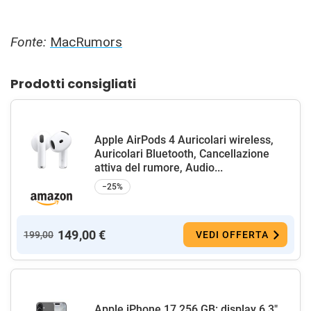
Fonte:
MacRumors
Prodotti consigliati
Apple AirPods 4 Auricolari wireless,
Auricolari Bluetooth, Cancellazione
attiva del rumore, Audio...
−25%
149,00 €
199,00
VEDI OFFERTA
Apple iPhone 17 256 GB: display 6,3"