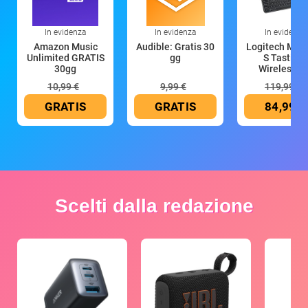
In evidenza
In evidenza
In evidenza
Amazon Music
Audible: Gratis 30
Logitech MX 
Unlimited GRATIS
gg
S Tastiera
30gg
Wireless (G
10,99 €
9,99 €
119,99 €
GRATIS
GRATIS
84,99 €
Scelti dalla redazione