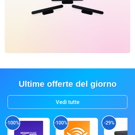
Ultime offerte del giorno
Vedi tutte
-100%
-100%
-29%