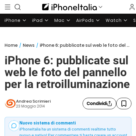
iPhone
iPad
Mac
AirPods
Watch
Home
/
News
/
iPhone 6: pubblicate sul web le foto del pannello per la retroilluminazione
iPhone 6: pubblicate sul
web le foto del pannello
per la retroilluminazione
Andrea Scrimieri
Condividi
23 Maggio 2014
Nuovo sistema di commenti
iPhoneItalia ha un sistema di commenti realtime tutto
nuovo e nativo! Per commentare ti basta creare un account