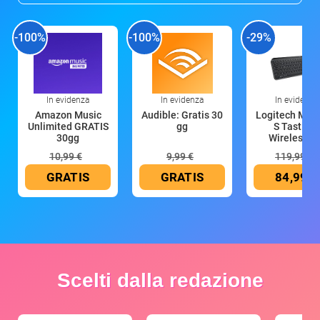
-100%
-100%
-29%
In evidenza
In evidenza
In evidenza
Amazon Music
Audible: Gratis 30
Logitech MX 
Unlimited GRATIS
gg
S Tastiera
30gg
Wireless (G
10,99 €
9,99 €
119,99 €
GRATIS
GRATIS
84,99 €
Scelti dalla redazione