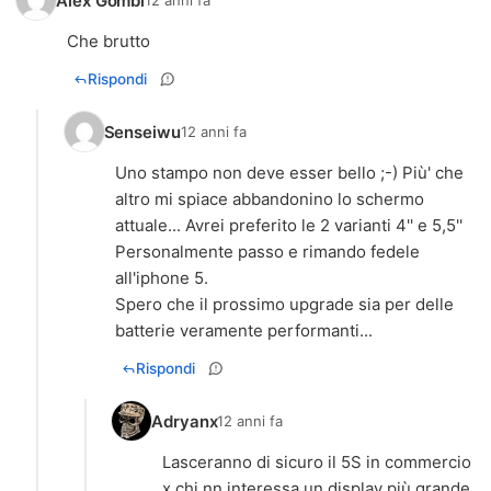
Alex Gombi
12 anni fa
Che brutto
Rispondi
Senseiwu
12 anni fa
Uno stampo non deve esser bello ;-) Più' che
altro mi spiace abbandonino lo schermo
attuale... Avrei preferito le 2 varianti 4'' e 5,5''
Personalmente passo e rimando fedele
all'iphone 5.
Spero che il prossimo upgrade sia per delle
batterie veramente performanti...
Rispondi
Adryanx
12 anni fa
Lasceranno di sicuro il 5S in commercio
x chi nn interessa un display più grande.