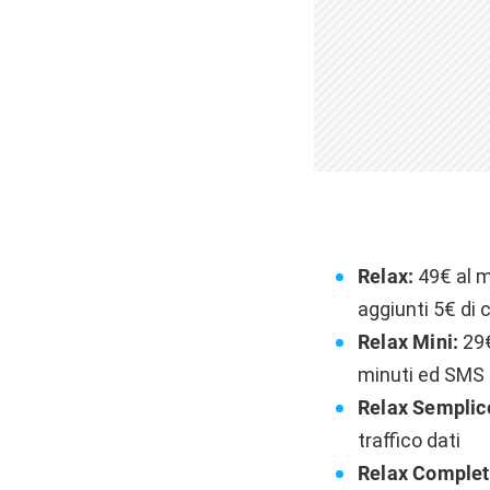
Relax:
49€ al me
aggiunti 5€ di 
Relax Mini:
29€
minuti ed SMS i
Relax Semplic
traffico dati
Relax Comple