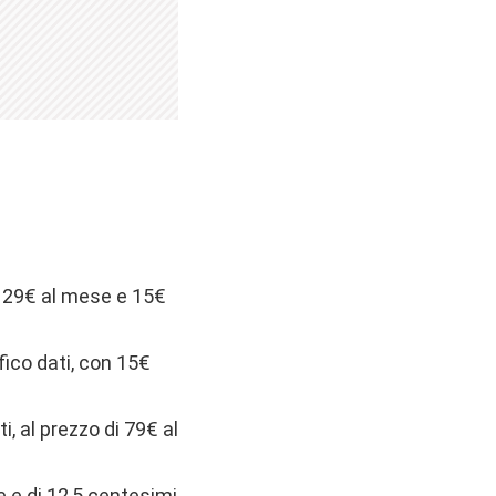
di 29€ al mese e 15€
fico dati, con 15€
i, al prezzo di 79€ al
e e di 12,5 centesimi