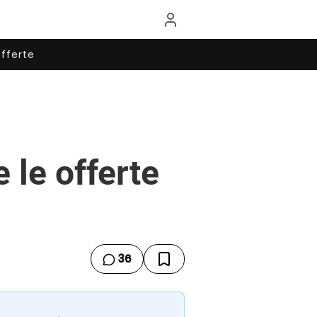
fferte
 le offerte
36