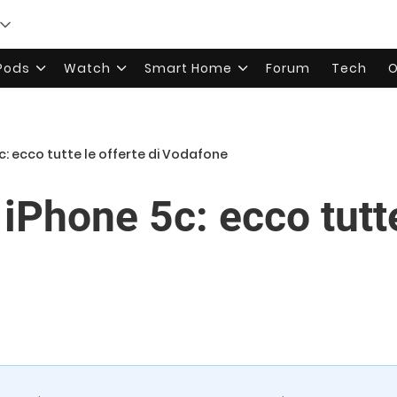
rPods
Watch
Smart Home
Forum
Tech
O
c: ecco tutte le offerte di Vodafone
iPhone 5c: ecco tutte