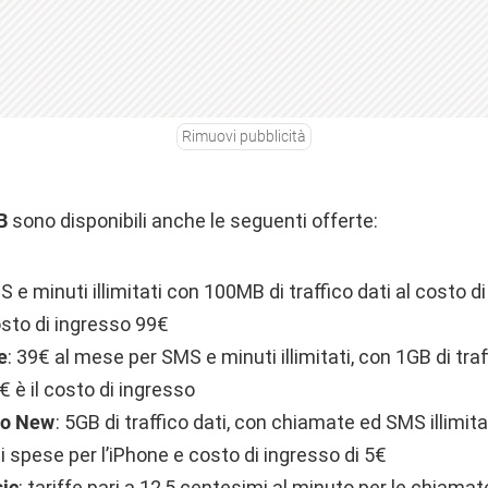
Rimuovi pubblicità
B
sono disponibili anche le seguenti offerte:
 e minuti illimitati con 100MB di traffico dati al costo 
osto di ingresso 99€
e
: 39€ al mese per SMS e minuti illimitati, con 1GB di traf
€ è il costo di ingresso
to New
: 5GB di traffico dati, con chiamate ed SMS illimitat
 spese per l’iPhone e costo di ingresso di 5€
sic
: tariffe pari a 12,5 centesimi al minuto per le chiamat