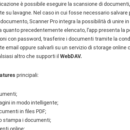
icazione è possibile eseguire la scansione di documenti, b
itte su lavagne. Nel caso in cui fosse necessario salvare 
 documento, Scanner Pro integra la possibilità di unire i
 a quanto precedentemente elencato, l’app presenta la po
oni con password, trasferire i documenti tramite la condiv
mite email oppure salvarli su un servizio di storage onlin
lsiasi altro che supporti il
WebDAV.
eatures
principali:
umenti;
gini in modo intelligente;
umenti in files PDF;
 o stampa i documenti;
nti online;