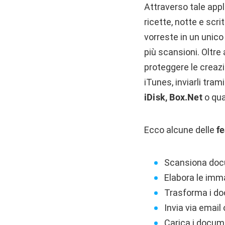
Attraverso tale appl
ricette, notte e scr
vorreste in un unico
più scansioni. Oltre
proteggere le creazi
iTunes, inviarli tra
iDisk, Box.Net
o qua
Ecco alcune delle
f
Scansiona doc
Elabora le imma
Trasforma i doc
Invia via email
Carica i docume