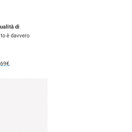
ualità di
tato è davvero
2,69€
.