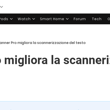
rPods
Watch
Smart Home
Forum
Tech
O
anner Pro migliora la scannerizzazione del testo
 migliora la scanner