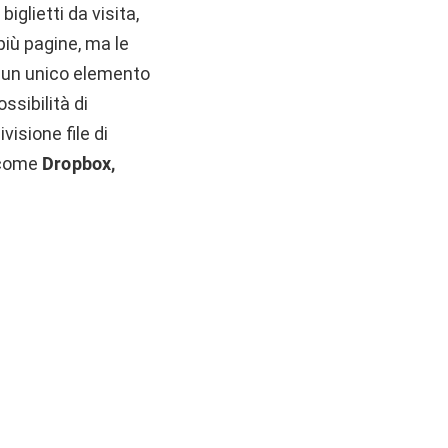
iglietti da visita,
più pagine, ma le
n un unico elemento
ssibilità di
isione file di
e come
Dropbox,