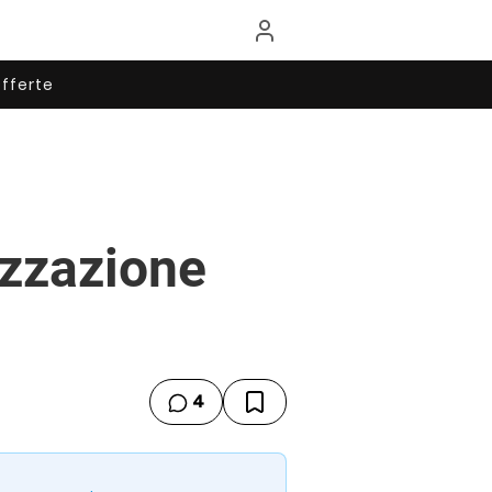
fferte
izzazione
4