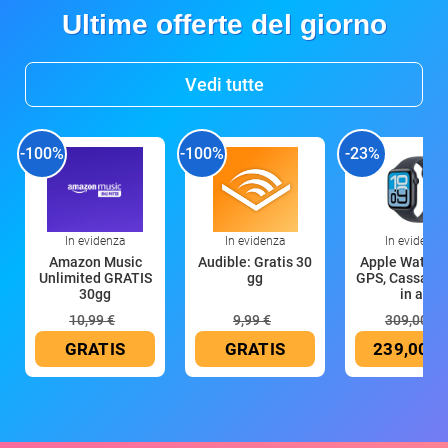
Ultime offerte del giorno
Vedi tutte
-100%
-100%
-23%
In evidenza
In evidenza
In evidenza
Amazon Music
Audible: Gratis 30
Apple Watch 
Unlimited GRATIS
gg
GPS, Cassa 4
30gg
in all
10,99 €
9,99 €
309,00 €
GRATIS
GRATIS
239,00 €