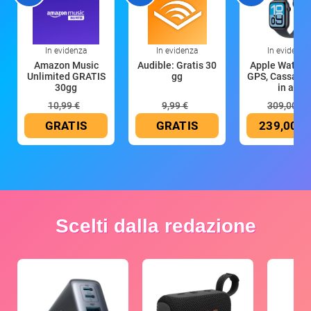
In evidenza
In evidenza
In evidenza
Amazon Music
Audible: Gratis 30
Apple Watch 
Unlimited GRATIS
gg
GPS, Cassa 4
30gg
in all
10,99 €
9,99 €
309,00 €
GRATIS
GRATIS
239,00 €
Scelti dalla redazione