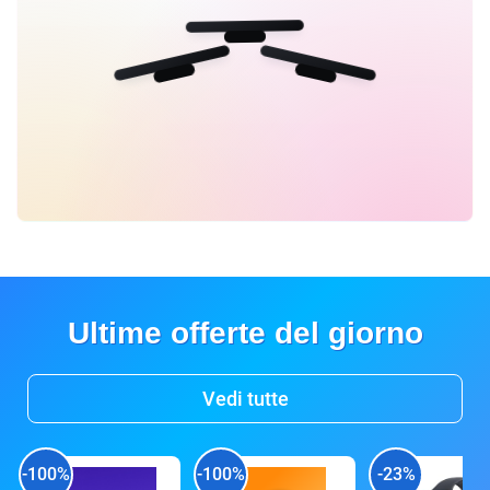
Ultime offerte del giorno
Vedi tutte
-100%
-100%
-23%