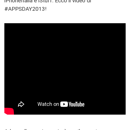
iPhoneItalia e iStuff. Ecco il video di
#APPSDAY2013!