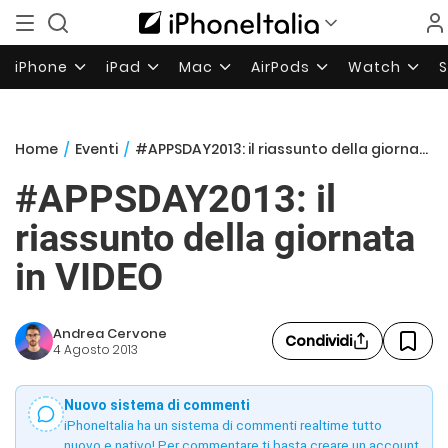
iPhone
iPad
Mac
AirPods
Watch
Home
/
Eventi
/
#APPSDAY2013: il riassunto della giornata in VIDEO
#APPSDAY2013: il
riassunto della giornata
in VIDEO
Andrea Cervone
Condividi
4 Agosto 2013
Nuovo sistema di commenti
iPhoneItalia ha un sistema di commenti realtime tutto
nuovo e nativo! Per commentare ti basta creare un account