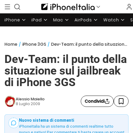
iPhone
iPad
Mac
AirPods
Watch
Home
/
iPhone 3GS
/
Dev-Team: il punto della situazione sul jailbreak di iPhone 3GS
Dev-Team: il punto della
situazione sul jailbreak
di iPhone 3GS
Alessio Maiello
Condividi
8 Luglio 2009
Nuovo sistema di commenti
iPhoneItalia ha un sistema di commenti realtime tutto
nuovo e nativo! Per commentare ti basta creare un account