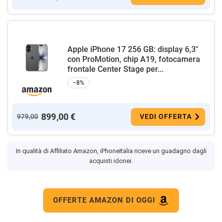
Apple iPhone 17 256 GB: display 6,3"
con ProMotion, chip A19, fotocamera
frontale Center Stage per...
−8%
899,00 €
979,00
VEDI OFFERTA
In qualità di Affiliato Amazon, iPhoneItalia riceve un guadagno dagli
acquisti idonei.
OFFERTE AMAZON DI OGGI