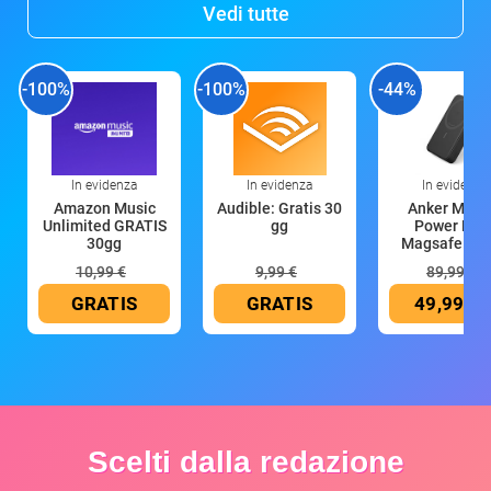
Vedi tutte
-100%
-100%
-44%
In evidenza
In evidenza
In evidenza
Amazon Music
Audible: Gratis 30
Anker Mag
Unlimited GRATIS
gg
Power Ban
30gg
Magsafe 10
mAh
10,99 €
9,99 €
89,99 €
GRATIS
GRATIS
49,99 €
Scelti dalla redazione