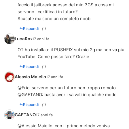
faccio il jailbreak adesso del mio 3GS a cosa mi
servono i certificati in futuro?
Scusate ma sono un completo noob!
Rispondi
LucaRox
17 anni fa
OT ho installato il PUSHFIX sul mio 2g ma non va più
YouTube. Come posso fare? Grazie
Rispondi
Alessio Maiello
17 anni fa
@
Eric
: serveno per un futuro non troppo remoto
@
GAETANO
: basta averli salvati in qualche modo
Rispondi
GAETANO
17 anni fa
@Alessio Maiello: con il primo metodo veniva