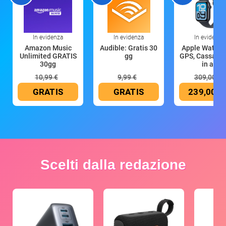
In evidenza
In evidenza
In evidenza
Amazon Music
Audible: Gratis 30
Apple Watch 
Unlimited GRATIS
gg
GPS, Cassa 4
30gg
in all
10,99 €
9,99 €
309,00 €
GRATIS
GRATIS
239,00 €
Scelti dalla redazione