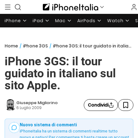
iPhone
iPad
Mac
AirPods
Watch
Home
/
iPhone 3GS
/
iPhone 3GS: il tour guidato in italiano sul sito Apple.
iPhone 3GS: il tour
guidato in italiano sul
sito Apple.
Giuseppe Migliorino
Condividi
6 Luglio 2009
Nuovo sistema di commenti
iPhoneItalia ha un sistema di commenti realtime tutto
nuovo e nativo! Per commentare ti basta creare un account