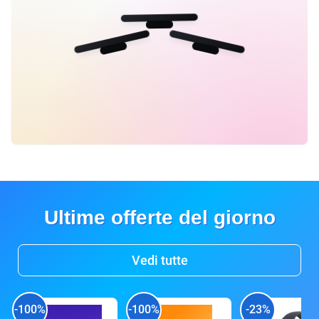
Ultime offerte del giorno
Vedi tutte
-100%
-100%
-23%