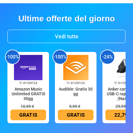
Ultime offerte del giorno
Vedi tutte
-100%
-100%
-24%
In evidenza
In evidenza
In evidenza
Amazon Music
Audible: Gratis 30
Anker caricat
Unlimited GRATIS
gg
USB-C rapido
30gg
(Nano
10,99 €
9,99 €
29,99 €
GRATIS
GRATIS
22,79 €