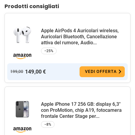
Prodotti consigliati
Apple AirPods 4 Auricolari wireless,
Auricolari Bluetooth, Cancellazione
attiva del rumore, Audio...
−25%
149,00 €
199,00
VEDI OFFERTA
Apple iPhone 17 256 GB: display 6,3"
con ProMotion, chip A19, fotocamera
frontale Center Stage per...
−8%