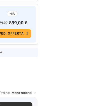
−8%
899,00 €
79,00
VEDI OFFERTA
ei.
Ordina: