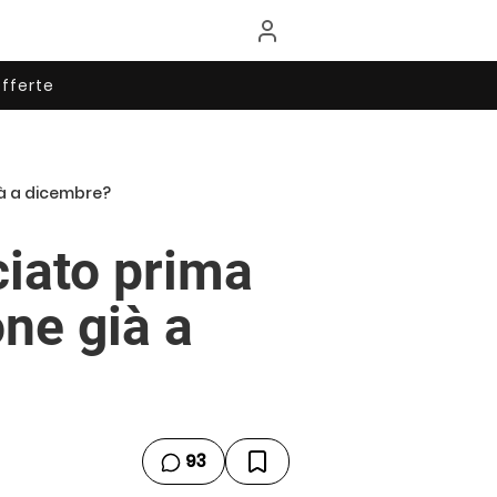
fferte
ià a dicembre?
ciato prima
one già a
93