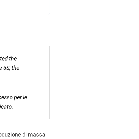
ated the
e 5S, the
cesso per le
icato.
roduzione di massa