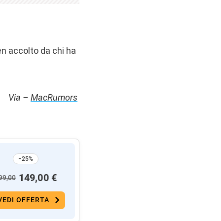
en accolto da chi ha
Via –
MacRumors
−25%
149,00 €
99,00
VEDI OFFERTA