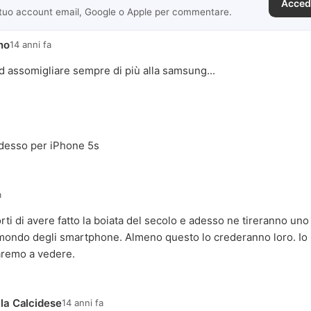
Acced
 tuo account email, Google o Apple per commentare.
no
14 anni fa
 ad assomigliare sempre di più alla samsung...
 adesso per iPhone 5s
a
rti di avere fatto la boiata del secolo e adesso ne tireranno un
 mondo degli smartphone. Almeno questo lo crederanno loro. Io
aremo a vedere.
la Calcidese
14 anni fa