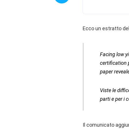
Ecco un estratto dell
Facing low yi
certification
paper reveal
Viste le diff
parti e per i
Il comunicato aggiu