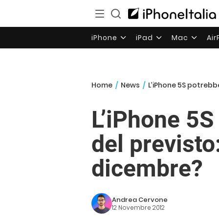
iPhone
iPad
Mac
Ai
Home
/
News
/
L’iPhone 5S potrebbe
L’iPhone 5S
del previsto
dicembre?
Andrea Cervone
12 Novembre 2012