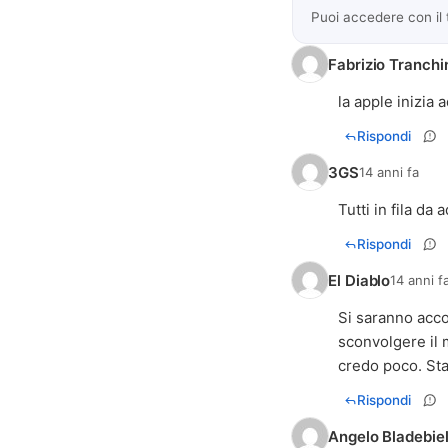
Puoi accedere con il
Fabrizio Tranchi
la apple inizia
Rispondi
3GS
14 anni fa
Tutti in fila da
Rispondi
El Diablo
14 anni f
Si saranno acco
sconvolgere il
credo poco. St
Rispondi
Angelo Bladebiel