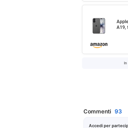
Apple
A19, 
In
Commenti
93
Accedi per partecip