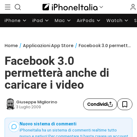
iPhone
iPad
Mac
AirPods
Watch
Home
/
Applicazioni App Store
/
Facebook 3.0 permetterà anche di caricare i video
Facebook 3.0
permetterà anche di
caricare i video
Giuseppe Migliorino
Condividi
3 Luglio 2009
Nuovo sistema di commenti
iPhoneItalia ha un sistema di commenti realtime tutto
nuovo e nativo! Per commentare ti basta creare un account