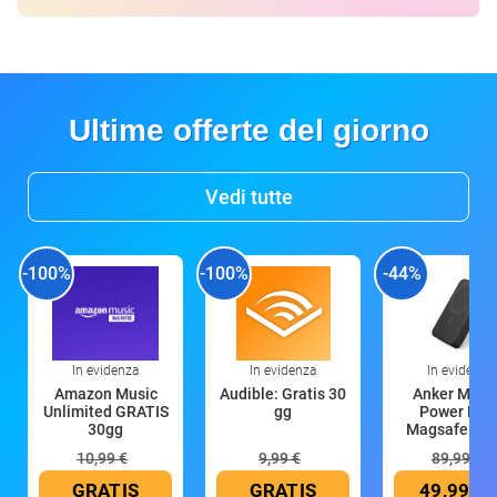
Ultime offerte del giorno
Vedi tutte
-100%
-100%
-44%
In evidenza
In evidenza
In evidenza
Amazon Music
Audible: Gratis 30
Anker Mag
Unlimited GRATIS
gg
Power Ban
30gg
Magsafe 10
mAh
10,99 €
9,99 €
89,99 €
GRATIS
GRATIS
49,99 €