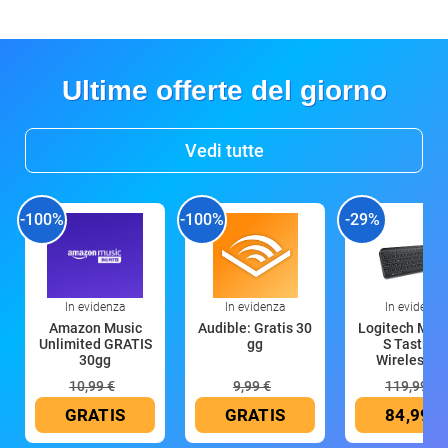
Ultime offerte del giorno
Vedi tutte
-100%
-100%
-29%
In evidenza
In evidenza
In evidenza
Amazon Music
Audible: Gratis 30
Logitech MX 
Unlimited GRATIS
gg
S Tastiera
30gg
Wireless (G
10,99 €
9,99 €
119,99 €
GRATIS
GRATIS
84,99 €