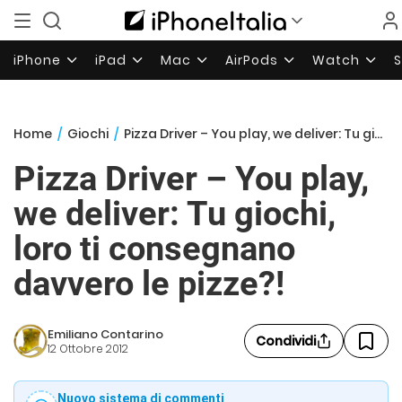
iPhone
iPad
Mac
AirPods
Watch
Home
/
Giochi
/
Pizza Driver – You play, we deliver: Tu giochi, loro ti consegnano davvero le pizze?!
Pizza Driver – You play,
we deliver: Tu giochi,
loro ti consegnano
davvero le pizze?!
Emiliano Contarino
Condividi
12 Ottobre 2012
Nuovo sistema di commenti