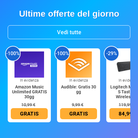
Ultime offerte del giorno
Vedi tutte
-100%
-100%
-29%
In evidenza
In evidenza
In evidenza
Amazon Music
Audible: Gratis 30
Logitech MX 
Unlimited GRATIS
gg
S Tastiera
30gg
Wireless (G
10,99 €
9,99 €
119,99 €
GRATIS
GRATIS
84,99 €