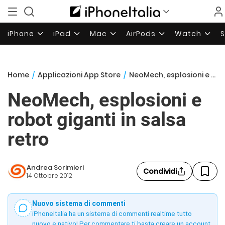
iPhone
iPad
Mac
AirPods
Watch
Home
/
Applicazioni App Store
/
NeoMech, esplosioni e robot giganti in salsa retro
NeoMech, esplosioni e
robot giganti in salsa
retro
Andrea Scrimieri
Condividi
14 Ottobre 2012
Nuovo sistema di commenti
iPhoneItalia ha un sistema di commenti realtime tutto
nuovo e nativo! Per commentare ti basta creare un account