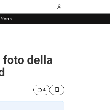
fferte
 foto della
d
4