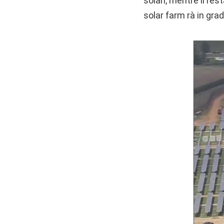
solari, mentre il res
solar farm rà in gra