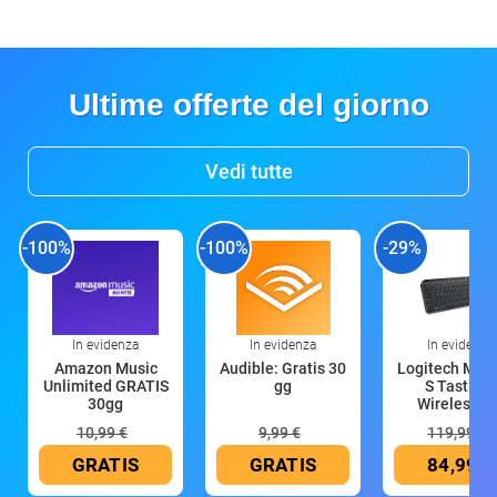
Ultime offerte del giorno
Vedi tutte
-100%
-100%
-29%
In evidenza
In evidenza
In evidenza
Amazon Music
Audible: Gratis 30
Logitech MX 
Unlimited GRATIS
gg
S Tastiera
30gg
Wireless (G
10,99 €
9,99 €
119,99 €
GRATIS
GRATIS
84,99 €