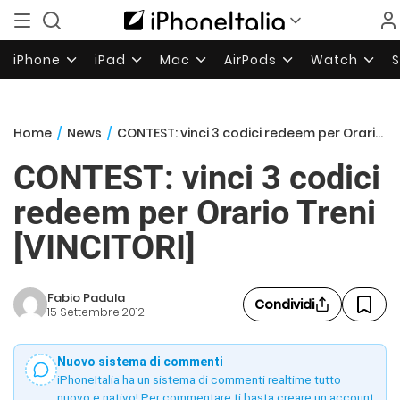
iPhone
iPad
Mac
AirPods
Watch
Home
/
News
/
CONTEST: vinci 3 codici redeem per Orario Treni [VINCITORI]
CONTEST: vinci 3 codici
redeem per Orario Treni
[VINCITORI]
Fabio Padula
Condividi
15 Settembre 2012
Nuovo sistema di commenti
iPhoneItalia ha un sistema di commenti realtime tutto
nuovo e nativo! Per commentare ti basta creare un account