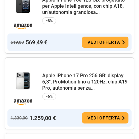
per Apple Intelligence, con chip A18,
un’autonomia grandiosa...
−8%
569,49 €
619,00
VEDI OFFERTA
Apple iPhone 17 Pro 256 GB: display
6,3", ProMotion fino a 120Hz, chip A19
Pro, autonomia senza...
−6%
1.259,00 €
1.339,00
VEDI OFFERTA