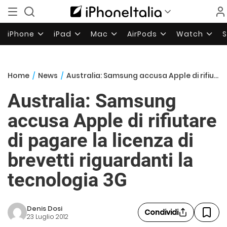
iPhone
iPad
Mac
AirPods
Watch
Home
/
News
/
Australia: Samsung accusa Apple di rifiutare di pagare la licenza di brevetti riguardanti la tecnologia 3G
Australia: Samsung
accusa Apple di rifiutare
di pagare la licenza di
brevetti riguardanti la
tecnologia 3G
Denis Dosi
Condividi
23 Luglio 2012