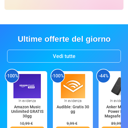
Ultime offerte del giorno
Vedi tutte
-100%
-100%
-44%
In evidenza
In evidenza
In evidenza
Amazon Music
Audible: Gratis 30
Anker Mag
Unlimited GRATIS
gg
Power Ban
30gg
Magsafe 10
mAh
10,99 €
9,99 €
89,99 €