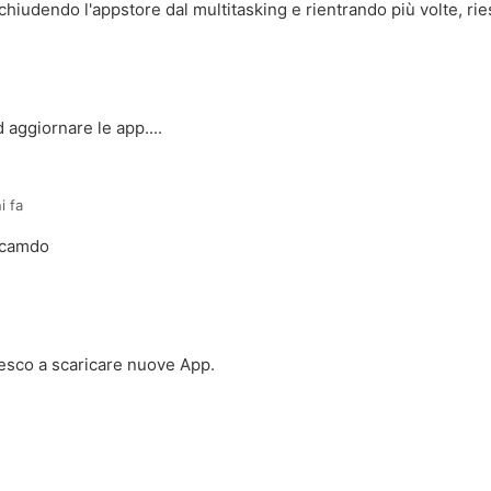
hiudendo l'appstore dal multitasking e rientrando più volte, ries
 aggiornare le app....
i fa
ricamdo
esco a scaricare nuove App.