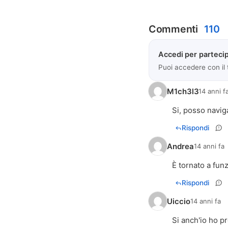
Commenti
110
Accedi per partecip
Puoi accedere con il
M1ch3l3
14 anni f
Si, posso navig
Rispondi
Andrea
14 anni fa
È tornato a fun
Rispondi
Uiccio
14 anni fa
Si anch'io ho p