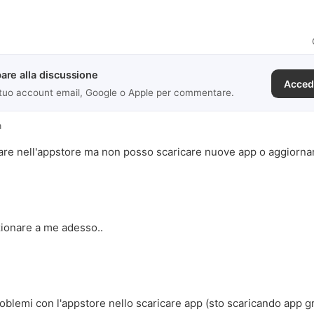
are alla discussione
Acced
 tuo account email, Google o Apple per commentare.
a
are nell'appstore ma non posso scaricare nuove app o aggiornare 
zionare a me adesso..
roblemi con l'appstore nello scaricare app (sto scaricando app gr