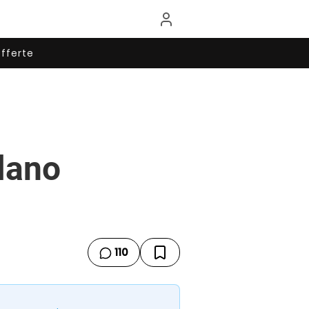
fferte
alano
110