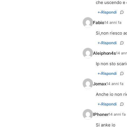
che uscendo e c
Rispondi
Fabio
14 anni fa
Si,non riesco ad
Rispondi
Aleiphon4s
14 ann
Ip non sto sca
Rispondi
Jomax
14 anni fa
Anche io non ri
Rispondi
IPhoner
14 anni fa
Si anke io