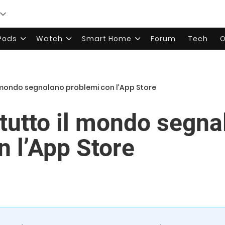
rPods
Watch
Smart Home
Forum
Tech
O
il mondo segnalano problemi con l’App Store
i tutto il mondo segn
n l’App Store