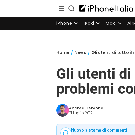
iPhone
iPad
Mac
Ai
Home
/
News
/
Gli utenti di tutto 
Gli utenti d
problemi co
Andrea Cervone
21 Luglio 2012
Nuovo sistema di commenti