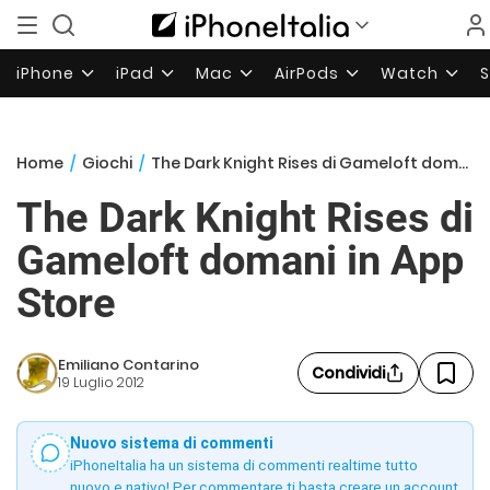
iPhone
iPad
Mac
AirPods
Watch
Home
/
Giochi
/
The Dark Knight Rises di Gameloft domani in App Store
The Dark Knight Rises di
Gameloft domani in App
Store
Emiliano Contarino
Condividi
19 Luglio 2012
Nuovo sistema di commenti
iPhoneItalia ha un sistema di commenti realtime tutto
nuovo e nativo! Per commentare ti basta creare un account