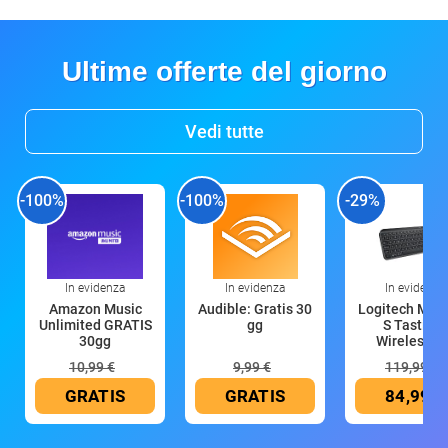
Ultime offerte del giorno
Vedi tutte
-100%
-100%
-29%
In evidenza
In evidenza
In evidenza
Amazon Music
Audible: Gratis 30
Logitech MX 
Unlimited GRATIS
gg
S Tastiera
30gg
Wireless (G
10,99 €
9,99 €
119,99 €
GRATIS
GRATIS
84,99 €