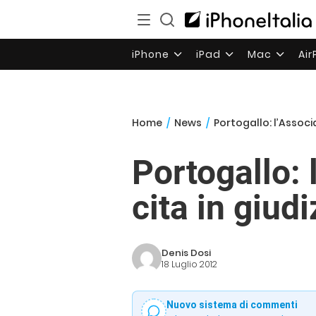
iPhone
iPad
Mac
Ai
Home
/
News
/
Portogallo: l’Associ
Portogallo:
cita in giud
Denis Dosi
18 Luglio 2012
Nuovo sistema di commenti