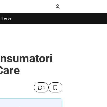
fferte
onsumatori
Care
1