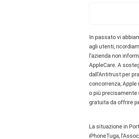
In passato vi abbiam
agli utenti, ricordia
l’azienda non inform
AppleCare. A sosteg
dall’Antitrust per pr
concorrenza, Apple n
o più precisamente 
gratuita da offrire p
La situazione in Por
iPhoneTuga, l’Associ