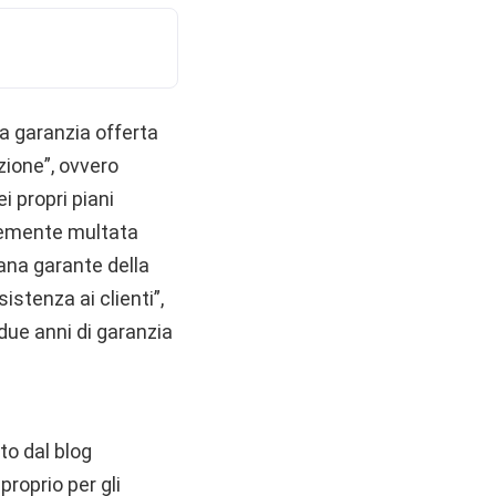
la garanzia offerta
azione”, ovvero
i propri piani
ntemente multata
iana garante della
stenza ai clienti”,
ue anni di garanzia
to dal blog
roprio per gli