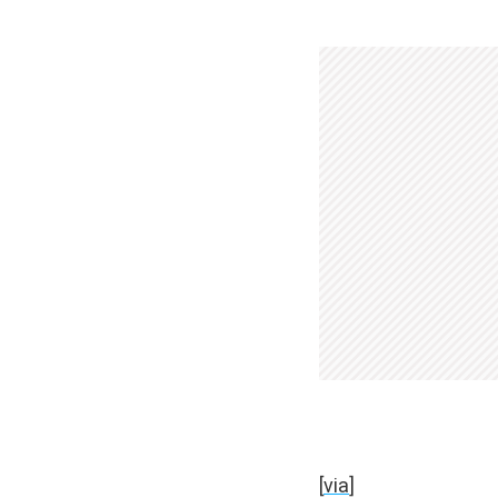
[
via
]