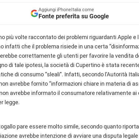
Aggiungi
iPhoneItalia come
Fonte preferita su Google
o più volte raccontato dei problemi riguardanti Apple e 
mo infatti che il problema risiede in una certa “disinform
erebbe correttamente gli utenti per favorire la vendita de
no di tale ipotesi, la società di Cupertino è stata rece
atiche di consumo “sleali”. Infatti, secondo l’Autorità Ital
on avrebbe fornito “informazioni chiare in materia di assi
non avrebbe informato il consumatore relativamente ai d
er legge.
togallo pare essere molto simile, secondo quanto riporta
azione avrebbe intenzione di avviare una disputa legale p