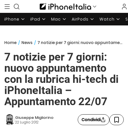
iPhone
iPad
Mac
AirPods
Watch
Home
/
News
/
7 notizie per 7 giorni: nuovo appuntamento con la rubrica hi-tech di iPhoneItalia – Appuntamento 22/07
7 notizie per 7 giorni:
nuovo appuntamento
con la rubrica hi-tech di
iPhoneItalia –
Appuntamento 22/07
Giuseppe Migliorino
Condividi
22 Luglio 2012