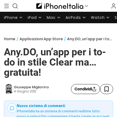
iPhone
iPad
Mac
AirPods
Watch
Home
/
Applicazioni App Store
/
Any.DO, un’app per i to-do in stile Clear ma… gratuita!
Any.DO, un’app per i to-
do in stile Clear ma…
gratuita!
Giuseppe Migliorino
Condividi
4 Giugno 2012
Nuovo sistema di commenti
iPhoneItalia ha un sistema di commenti realtime tutto
nuovo e nativo! Per commentare ti basta creare un account