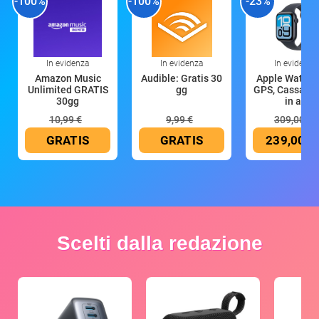
-100%
-100%
-23%
In evidenza
In evidenza
In evidenza
Amazon Music
Audible: Gratis 30
Apple Watch 
Unlimited GRATIS
gg
GPS, Cassa 4
30gg
in all
10,99 €
9,99 €
309,00 €
GRATIS
GRATIS
239,00 €
Scelti dalla redazione