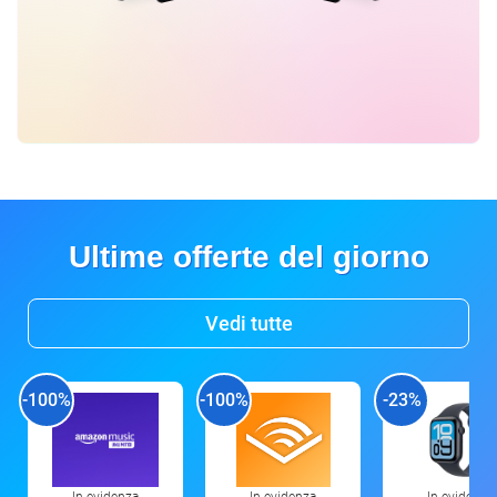
Ultime offerte del giorno
Vedi tutte
-100%
-100%
-23%