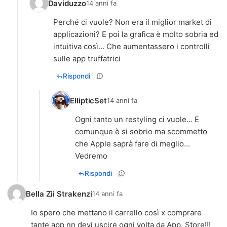
Daviduzzo
14 anni fa
Perché ci vuole? Non era il miglior market di
applicazioni? E poi la grafica è molto sobria ed
intuitiva così... Che aumentassero i controlli
sulle app truffatrici
Rispondi
EllipticSet
14 anni fa
Ogni tanto un restyling ci vuole... E
comunque è si sobrio ma scommetto
che Apple saprà fare di meglio...
Vedremo
Rispondi
Bella Zii Strakenzi
14 anni fa
Io spero che mettano il carrello così x comprare
tante app nn devi uscire ogni volta da App. Store!!!