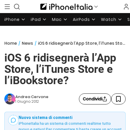
iPhone
iPad
Mac
AirPods
Watch
Home
/
News
/
iOS 6 ridisegnerà l’App Store, l’iTunes Store e l’iBookstore?
iOS 6 ridisegnerà l’App
Store, l’iTunes Store e
l’iBookstore?
Andrea Cervone
Condividi
1 Giugno 2012
Nuovo sistema di commenti
iPhoneItalia ha un sistema di commenti realtime tutto
nuovo e nativo! Per commentare ti basta creare un account