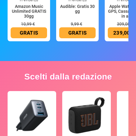
In evidenza
In evidenza
In evidenza
Amazon Music
Audible: Gratis 30
Apple Watch 
Unlimited GRATIS
gg
GPS, Cassa 4
30gg
in all
10,99 €
9,99 €
309,00 €
GRATIS
GRATIS
239,00 €
Scelti dalla redazione