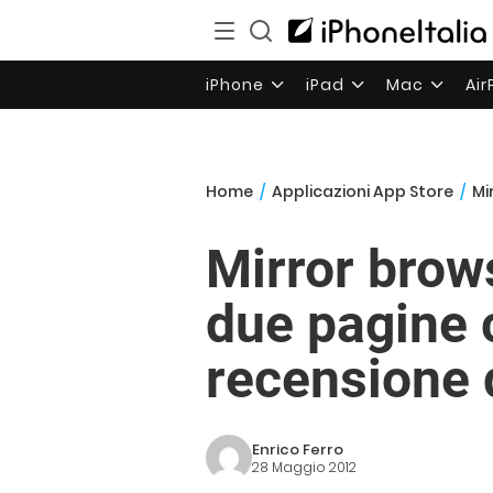
iPhone
iPad
Mac
Ai
Home
/
Applicazioni App Store
/
Mi
Mirror brows
due pagine
recensione d
Enrico Ferro
28 Maggio 2012