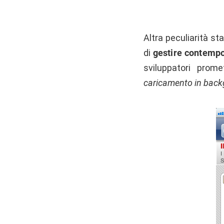
Altra peculiarità st
di
gestire contemp
sviluppatori pro
caricamento in bac