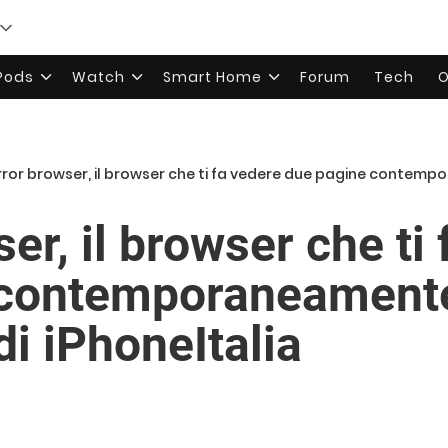
rPods
Watch
Smart Home
Forum
Tech
O
rror browser, il browser che ti fa vedere due pagine contemporanea
er, il browser che ti
 contemporaneament
i iPhoneItalia