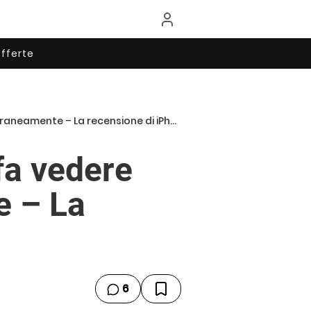
fferte
mente – La recensione di iPhoneItalia
 fa vedere
e – La
6