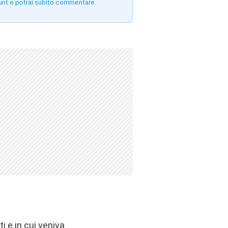
unt e potrai subito commentare.
i e in cui veniva