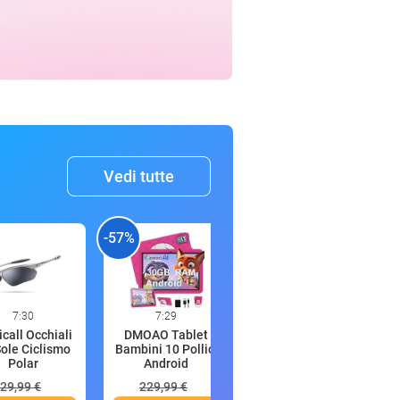
Vedi tutte
-57%
-15%
-
7:30
7:29
7:26
call Occhiali
DMOAO Tablet
EMPORIO ARMANI
ole Ciclismo
Bambini 10 Pollici
Pantaloni Uomo in
Polar
Android
Modal T
29,99 €
229,99 €
71,24 €