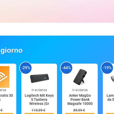
 giorno
-29%
-44%
-19%
denza
In evidenza
In evidenza
Gratis 30
Logitech MX Keys
Anker MagGo
Lami
g
S Tastiera
Power Bank
da S
Wireless (Gr
Magsafe 10000
mAh
 €
119,99 €
89,99 €