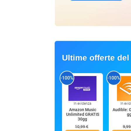
Ultime offerte del
-100%
-100%
In evidenza
In evi
Amazon Music
Audible: 
Unlimited GRATIS
g
30gg
10,99 €
9,99