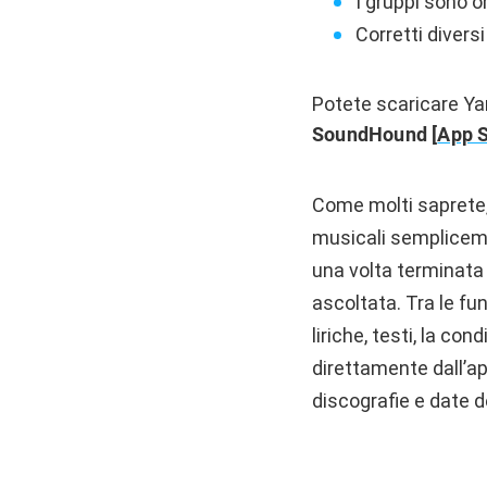
I gruppi sono o
Corretti diversi
Potete scaricare Ya
SoundHound [
App S
Come molti saprete,
musicali semplicemen
una volta terminata l
ascoltata. Tra le fu
liriche, testi, la co
direttamente dall’ap
discografie e date de