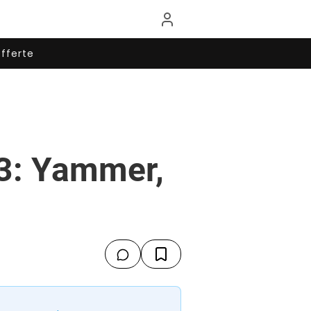
fferte
03: Yammer,