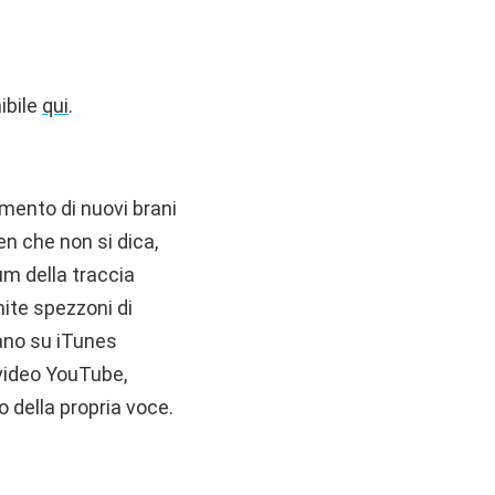
ibile
qui
.
mento di nuovi brani
n che non si dica,
bum della traccia
mite spezzoni di
brano su iTunes
 video YouTube,
o della propria voce.