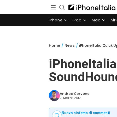
iPhone
iPad
Mac
Ai
Home
/
News
/
iPhoneItalia Quick
iPhoneItali
SoundHound
Andrea Cervone
21 Marzo 2012
Nuovo sistema di commenti