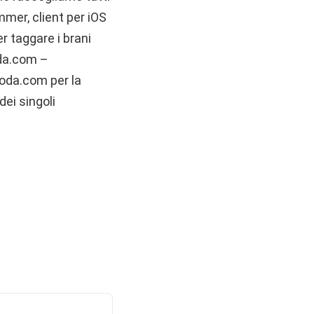
mmer, client per iOS
r taggare i brani
oda.com –
goda.com per la
ei singoli