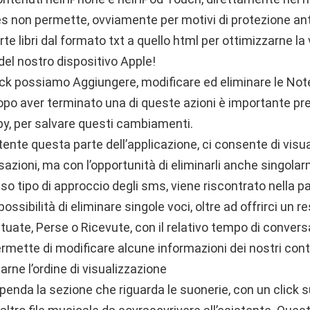
 non permette, ovviamente per motivi di protezione anti
e libri dal formato txt a quello html per ottimizzarne la
el nostro dispositivo Apple!
ick possiamo Aggiungere, modificare ed eliminare le Not
opo aver terminato una di queste azioni è importante pre
ppy, per salvare questi cambiamenti.
ente questa parte dell’applicazione, ci consente di visua
rsazioni, ma con l’opportunità di eliminarli anche singola
o tipo di approccio degli sms, viene riscontrato nella pa
ossibilità di eliminare singole voci, oltre ad offrirci un 
uate, Perse o Ricevute, con il relativo tempo di conver
rmette di modificare alcune informazioni dei nostri conta
rne l’ordine di visualizzazione
enda la sezione che riguarda le suonerie, con un click su