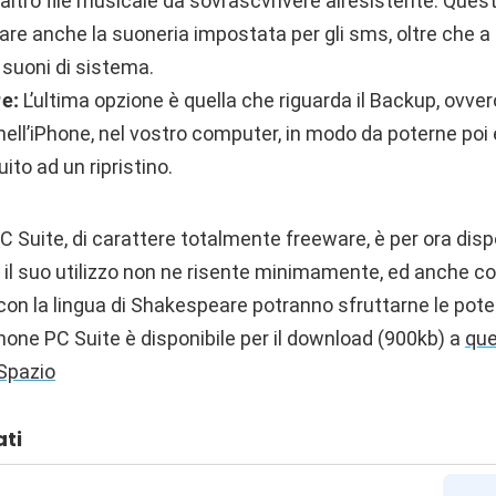
 altro file musicale da sovrascvrivere all’esistente. Qu
are anche la suoneria impostata per gli sms, oltre che a 
 suoni di sistema.
e:
L’ultima opzione è quella che riguarda il Backup, ovvero
nell’iPhone, nel vostro computer, in modo da poterne poi
ito ad un ripristino.
C Suite, di carattere totalmente freeware, è per ora dis
a il suo utilizzo non ne risente minimamente, ed anche co
con la lingua di Shakespeare potranno sfruttarne le pote
hone PC Suite è disponibile per il download (900kb) a
que
Spazio
ati