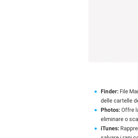
Finder:
File Man
delle cartelle d
Photos:
Offre l
eliminare o sca
iTunes:
Rappres
salvare i rani 