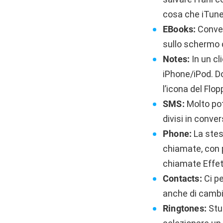
cosa che iTunes
EBooks:
Convert
sullo schermo d
Notes:
In un cl
iPhone/iPod. D
l’icona del Flo
SMS:
Molto pot
divisi in conve
Phone:
La stess
chiamate, con p
chiamate Effett
Contacts:
Ci pe
anche di cambia
Ringtones:
Stup