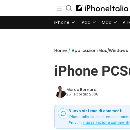
iPhone
iPad
Mac
Ai
Home
/
Applicazioni Mac/Windows
iPhone PCSu
Marco Bernardi
25 Febbraio 2008
Nuovo sistema di commenti
iPhoneItalia ha un sistema di comm
Prova la
nuova sezione commenti