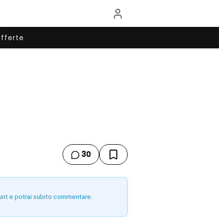
fferte
30
unt e potrai subito commentare.