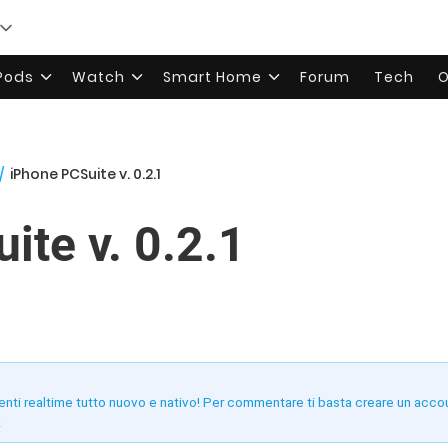
rPods
Watch
Smart Home
Forum
Tech
O
/
iPhone PCSuite v. 0.2.1
ite v. 0.2.1
enti realtime tutto nuovo e nativo! Per commentare ti basta creare un acco
!