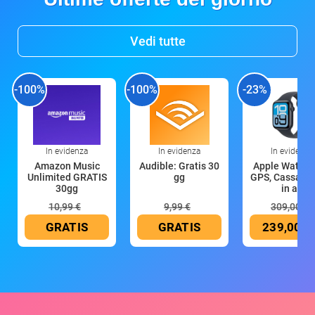
Vedi tutte
-100%
-100%
-23%
In evidenza
In evidenza
In evidenza
Amazon Music
Audible: Gratis 30
Apple Watch 
Unlimited GRATIS
gg
GPS, Cassa 4
30gg
in all
10,99 €
9,99 €
309,00 €
GRATIS
GRATIS
239,00 €