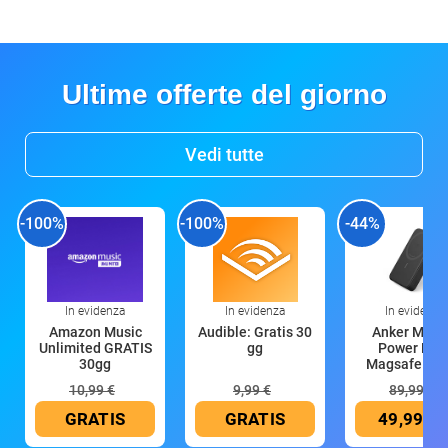
Ultime offerte del giorno
Vedi tutte
-100%
-100%
-44%
In evidenza
In evidenza
In evidenza
Amazon Music
Audible: Gratis 30
Anker Mag
Unlimited GRATIS
gg
Power Ban
30gg
Magsafe 10
mAh
10,99 €
9,99 €
89,99 €
GRATIS
GRATIS
49,99 €