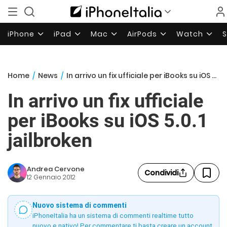
iPhone
iPad
Mac
AirPods
Watch
Home
/
News
/
In arrivo un fix ufficiale per iBooks su iOS 5.0.1 jailbroken
In arrivo un fix ufficiale
per iBooks su iOS 5.0.1
jailbroken
Andrea Cervone
Condividi
12 Gennaio 2012
Nuovo sistema di commenti
iPhoneItalia ha un sistema di commenti realtime tutto
nuovo e nativo! Per commentare ti basta creare un account