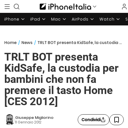
iPhone
iPad
Mac
AirPods
Watch
Home
/
News
/
TRLT BOT presenta KidSafe, la custodia per bambini che non fa premere il tasto Home [CES 2012]
TRLT BOT presenta
KidSafe, la custodia per
bambini che non fa
premere il tasto Home
[CES 2012]
Giuseppe Migliorino
Condividi
11 Gennaio 2012