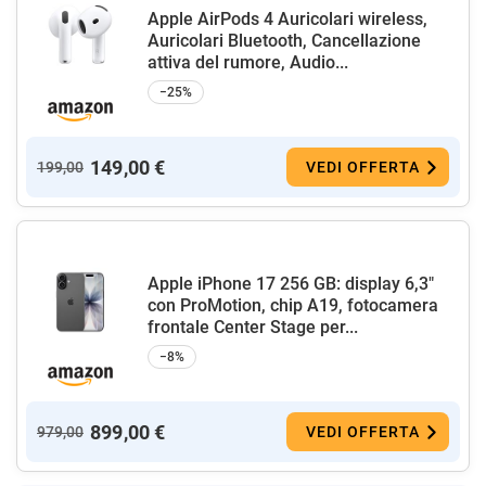
Apple AirPods 4 Auricolari wireless,
Auricolari Bluetooth, Cancellazione
attiva del rumore, Audio...
−25%
149,00 €
199,00
VEDI OFFERTA
Apple iPhone 17 256 GB: display 6,3"
con ProMotion, chip A19, fotocamera
frontale Center Stage per...
−8%
899,00 €
979,00
VEDI OFFERTA