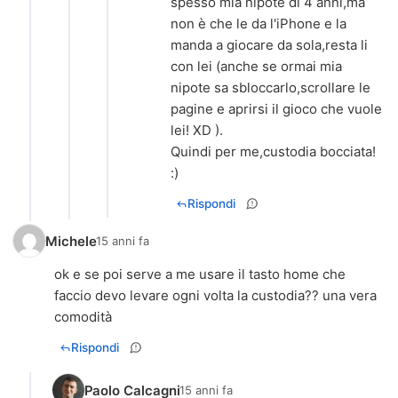
spesso mia nipote di 4 anni,ma
non è che le da l'iPhone e la
manda a giocare da sola,resta li
con lei (anche se ormai mia
nipote sa sbloccarlo,scrollare le
pagine e aprirsi il gioco che vuole
lei! XD ).
Quindi per me,custodia bocciata!
:)
Rispondi
Michele
15 anni fa
ok e se poi serve a me usare il tasto home che
faccio devo levare ogni volta la custodia?? una vera
comodità
Rispondi
Paolo Calcagni
15 anni fa