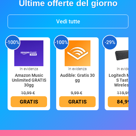
Ultime offerte del giorno
Vedi tutte
-100%
-100%
-29%
In evidenza
In evidenza
In evidenza
Amazon Music
Audible: Gratis 30
Logitech MX 
Unlimited GRATIS
gg
S Tastiera
30gg
Wireless (G
10,99 €
9,99 €
119,99 €
GRATIS
GRATIS
84,99 €