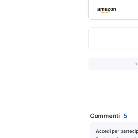
In
Commenti
5
Accedi per partecip