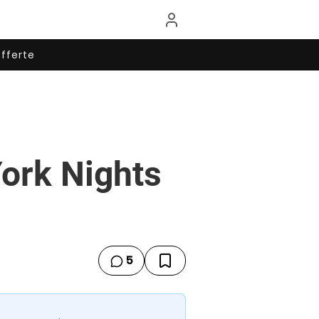
fferte
ork Nights
5