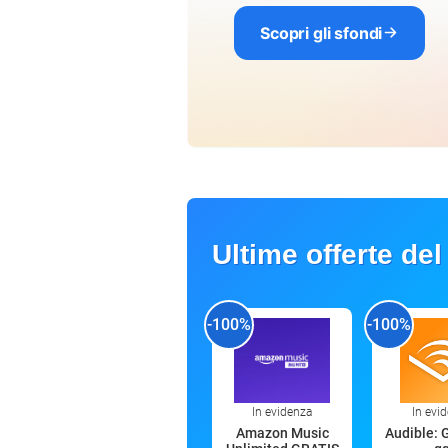
Scopri gli sfondi
Ultime offerte del
-100%
-100%
In evidenza
In evi
Amazon Music
Audible: 