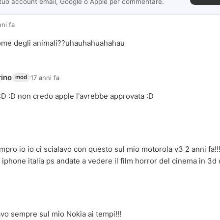
 tuo account email, Google o Apple per commentare.
nni fa
 come degli animali??uhauhahuahahau
rino
17 anni fa
mod
 :D :D non credo apple l'avrebbe approvata :D
mpro io io ci scialavo con questo sul mio motorola v3 2 anni fa
iphone italia ps andate a vedere il film horror del cinema in 3d d
vo sempre sul mio Nokia ai tempi!!!