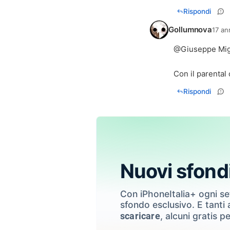
Rispondi
Gollumnova
17 an
@
Giuseppe Mig
Con il parental 
Rispondi
Nuovi sfond
Con iPhoneItalia+ ogni s
sfondo esclusivo. E tanti a
, alcuni gratis pe
scaricare