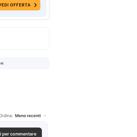
VEDI OFFERTA
ei.
Ordina:
i per commentare