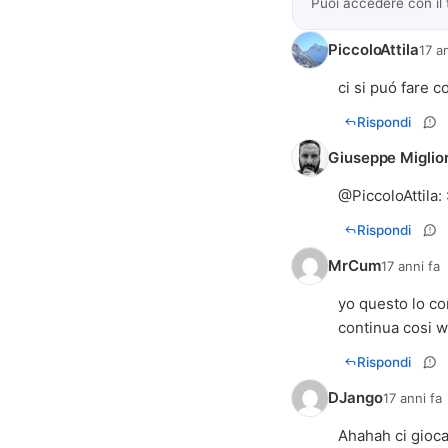
Puoi accedere con il
PiccoloAttila
17 a
ci si puó fare
Rispondi
Giuseppe Miglio
@
PiccoloAttila
:
Rispondi
MrCum
17 anni fa
yo questo lo co
continua cosi w 
Rispondi
DJango
17 anni fa
Ahahah ci gioca