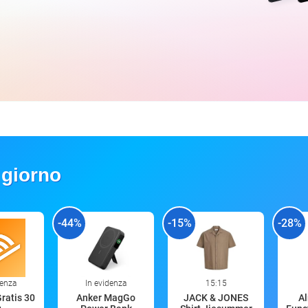
 giorno
-44%
-15%
-28%
denza
In evidenza
15:15
Gratis 30
Anker MagGo
JACK & JONES
A