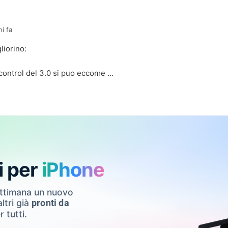
ni fa
liorino
:
control del 3.0 si puo eccome ...
i per
iPhone
ettimana un nuovo
ltri già
pronti da
r tutti.