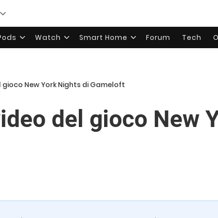
rPods
Watch
Smart Home
Forum
Tech
O
 gioco New York Nights di Gameloft
ideo del gioco New Y