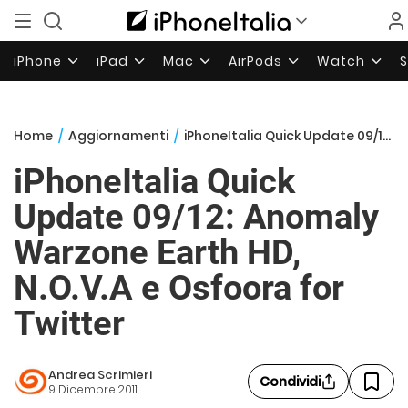
iPhone
iPad
Mac
AirPods
Watch
Home
/
Aggiornamenti
/
iPhoneItalia Quick Update 09/12: Anomaly Warzone Earth HD, N.O.V.A e Osfoora for Twitter
iPhoneItalia Quick
Update 09/12: Anomaly
Warzone Earth HD,
N.O.V.A e Osfoora for
Twitter
Andrea Scrimieri
Condividi
9 Dicembre 2011