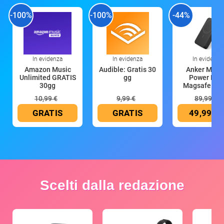
-100%
-100%
-44%
In evidenza
In evidenza
In evidenza
Amazon Music
Audible: Gratis 30
Anker Mag
Unlimited GRATIS
gg
Power Ban
30gg
Magsafe 10
mAh
10,99 €
9,99 €
89,99 €
GRATIS
GRATIS
49,99 €
Scelti dalla redazione