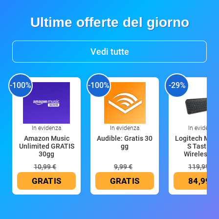
Ultime offerte del giorno
Vedi tutte
-100%
-100%
-29%
In evidenza
In evidenza
In evidenza
Amazon Music
Audible: Gratis 30
Logitech MX 
Unlimited GRATIS
gg
S Tastiera
30gg
Wireless (G
10,99 €
9,99 €
119,99 €
GRATIS
GRATIS
84,99 €