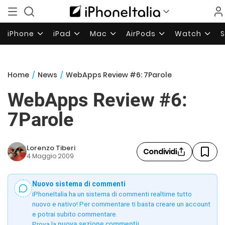
iPhone
iPad
Mac
AirPods
Watch
Home
/
News
/
WebApps Review #6: 7Parole
WebApps Review #6:
7Parole
Lorenzo Tiberi
Condividi
4 Maggio 2009
Nuovo sistema di commenti
iPhoneItalia ha un sistema di commenti realtime tutto
nuovo e nativo! Per commentare ti basta creare un account
e potrai subito commentare.
Prova la
nuova sezione commenti
!