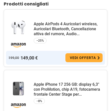
Prodotti consigliati
Apple AirPods 4 Auricolari wireless,
Auricolari Bluetooth, Cancellazione
attiva del rumore, Audio...
−25%
149,00 €
199,00
VEDI OFFERTA
Apple iPhone 17 256 GB: display 6,3"
con ProMotion, chip A19, fotocamera
frontale Center Stage per...
−8%