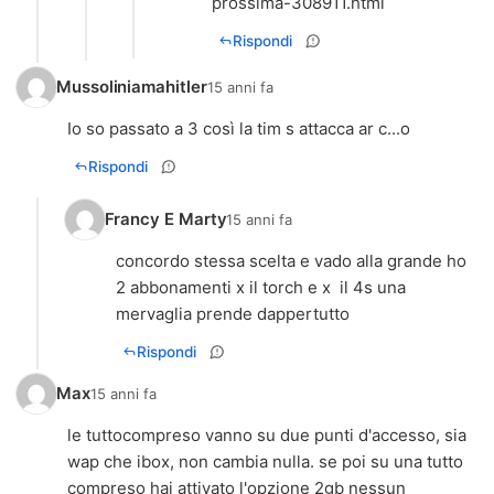
prossima-308911.html
Rispondi
Mussoliniamahitler
15 anni fa
Io so passato a 3 così la tim s attacca ar c...o
Rispondi
Francy E Marty
15 anni fa
concordo stessa scelta e vado alla grande ho
2 abbonamenti x il torch e x il 4s una
mervaglia prende dappertutto
Rispondi
Max
15 anni fa
le tuttocompreso vanno su due punti d'accesso, sia
wap che ibox, non cambia nulla. se poi su una tutto
compreso hai attivato l'opzione 2gb nessun