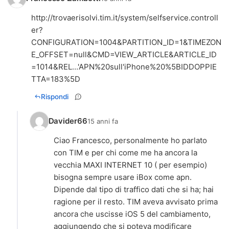
http://trovaerisolvi.tim.it/system/selfservice.controll
er?
CONFIGURATION=1004&PARTITION_ID=1&TIMEZON
E_OFFSET=null&CMD=VIEW_ARTICLE&ARTICLE_ID
=1014&REL…
'APN%20sull'iPhone%20%5BIDDOPPIE
TTA=183%5D
Rispondi
Davider66
15 anni fa
Ciao Francesco, personalmente ho parlato
con TIM e per chi come me ha ancora la
vecchia MAXI INTERNET 10 ( per esempio)
bisogna sempre usare iBox come apn.
Dipende dal tipo di traffico dati che si ha; hai
ragione per il resto. TIM aveva avvisato prima
ancora che uscisse iOS 5 del cambiamento,
aggiungendo che si poteva modificare