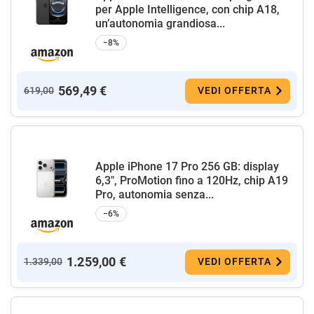
per Apple Intelligence, con chip A18,
un’autonomia grandiosa...
−8%
569,49 €
619,00
VEDI OFFERTA
Apple iPhone 17 Pro 256 GB: display
6,3", ProMotion fino a 120Hz, chip A19
Pro, autonomia senza...
−6%
1.259,00 €
1.339,00
VEDI OFFERTA