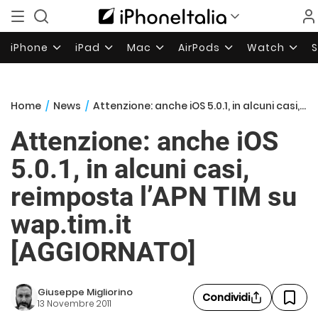
iPhone
iPad
Mac
AirPods
Watch
Home
/
News
/
Attenzione: anche iOS 5.0.1, in alcuni casi, reimposta l’APN TIM su wap.tim.it [AGGIORNATO]
Attenzione: anche iOS
5.0.1, in alcuni casi,
reimposta l’APN TIM su
wap.tim.it
[AGGIORNATO]
Giuseppe Migliorino
Condividi
13 Novembre 2011