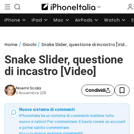
iPhone
iPad
Mac
AirPods
Watch
Home
/
Giochi
/
Snake Slider, questione di incastro [Video]
Snake Slider, questione
di incastro [Video]
Noemi Scala
Condividi
3 Novembre 2011
Nuovo sistema di commenti
iPhoneItalia ha un sistema di commenti realtime tutto
nuovo e nativo! Per commentare ti basta creare un account
e potrai subito commentare.
Prova la
nuova sezione commenti
!