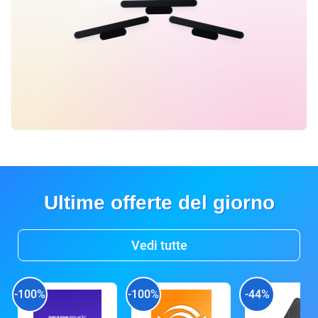
Ultime offerte del giorno
Vedi tutte
-100%
-100%
-44%