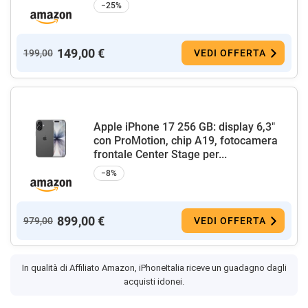
−25%
149,00 €
199,00
VEDI OFFERTA
Apple iPhone 17 256 GB: display 6,3"
con ProMotion, chip A19, fotocamera
frontale Center Stage per...
−8%
899,00 €
979,00
VEDI OFFERTA
In qualità di Affiliato Amazon, iPhoneItalia riceve un guadagno dagli
acquisti idonei.