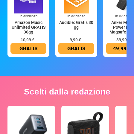
In evidenza
In evidenza
In evidenza
Amazon Music
Audible: Gratis 30
Anker Mag
Unlimited GRATIS
gg
Power Ban
30gg
Magsafe 10
mAh
10,99 €
9,99 €
89,99 €
GRATIS
GRATIS
49,99 €
Scelti dalla redazione