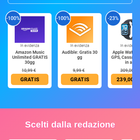
-100%
-100%
-23%
In evidenza
In evidenza
In evidenza
Amazon Music
Audible: Gratis 30
Apple Watch 
Unlimited GRATIS
gg
GPS, Cassa 4
30gg
in all
10,99 €
9,99 €
309,00 €
GRATIS
GRATIS
239,00 €
Scelti dalla redazione