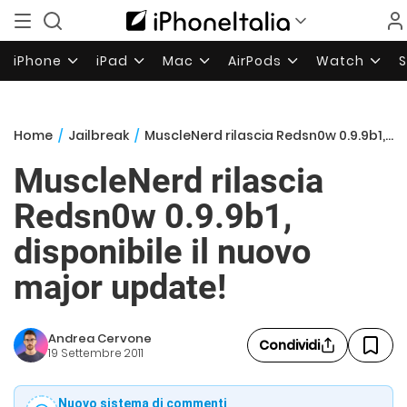
iPhone
iPad
Mac
AirPods
Watch
Home
/
Jailbreak
/
MuscleNerd rilascia Redsn0w 0.9.9b1, disponibile il nuovo major update!
MuscleNerd rilascia
Redsn0w 0.9.9b1,
disponibile il nuovo
major update!
Andrea Cervone
Condividi
19 Settembre 2011
Nuovo sistema di commenti