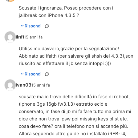
Scusate l ignoranza. Posso procedere con il
jailbreak con iPhone 4.3.5 ?
Rispondi
iInfi
15 anni fa
Utilissimo davvero,grazie per la segnalazione!
Abbinato ad ifaith (per salvare gli shsh del 4.3.3),son
riuscito ad effettuare il jb senza intoppi :)))
Rispondi
ivan03
15 anni fa
scusate ma io trovo delle dificoltà in fase di reboot,
(iphone 3gs 16gb fw3.1.3) estratto ecid e
conservato, in fase di jb mi fa fare tutto ma prima mi
dice che non trova ipsw poi missing keys plist etc.
cosa devo fare? ora il telefono non si accende più.
Allora seguendo altre guide ho installato iREB-r4,