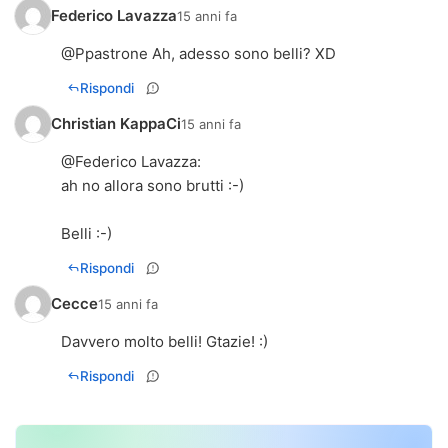
Federico Lavazza
15 anni fa
@Ppastrone Ah, adesso sono belli? XD
Rispondi
Christian KappaCi
15 anni fa
@
Federico Lavazza
:
ah no allora sono brutti :-)
Belli :-)
Rispondi
Cecce
15 anni fa
Davvero molto belli! Gtazie! :)
Rispondi