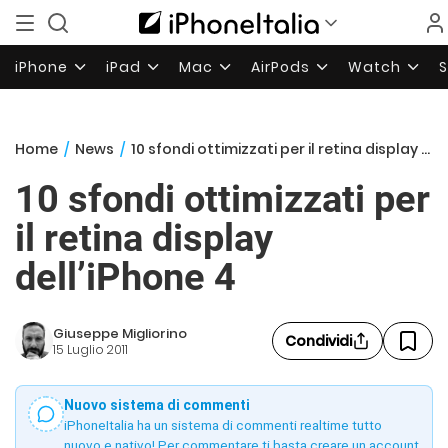
iPhone
iPad
Mac
AirPods
Watch
Home
/
News
/
10 sfondi ottimizzati per il retina display dell’iPhone 4
10 sfondi ottimizzati per
il retina display
dell’iPhone 4
Giuseppe Migliorino
Condividi
15 Luglio 2011
Nuovo sistema di commenti
iPhoneItalia ha un sistema di commenti realtime tutto
nuovo e nativo! Per commentare ti basta creare un account