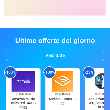
Ultime offerte del giorno
Vedi tutte
-100%
-100%
-23%
In evidenza
In evidenza
In evidenza
Amazon Music
Audible: Gratis 30
Apple Watch 
Unlimited GRATIS
gg
GPS, Cassa 4
30gg
in all