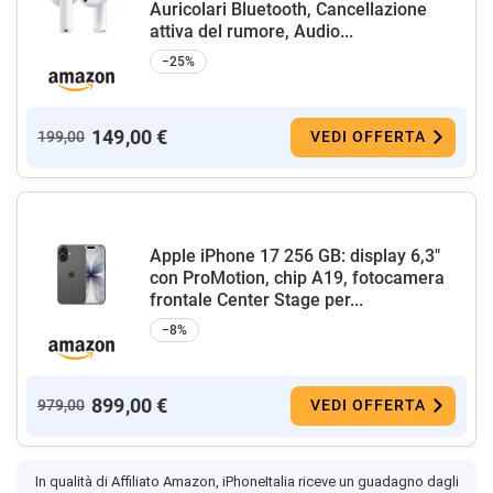
Auricolari Bluetooth, Cancellazione
attiva del rumore, Audio...
−25%
149,00 €
199,00
VEDI OFFERTA
Apple iPhone 17 256 GB: display 6,3"
con ProMotion, chip A19, fotocamera
frontale Center Stage per...
−8%
899,00 €
979,00
VEDI OFFERTA
In qualità di Affiliato Amazon, iPhoneItalia riceve un guadagno dagli