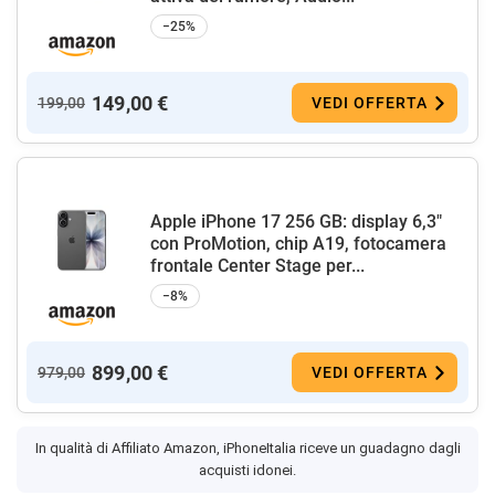
−25%
149,00 €
199,00
VEDI OFFERTA
Apple iPhone 17 256 GB: display 6,3"
con ProMotion, chip A19, fotocamera
frontale Center Stage per...
−8%
899,00 €
979,00
VEDI OFFERTA
In qualità di Affiliato Amazon, iPhoneItalia riceve un guadagno dagli
acquisti idonei.