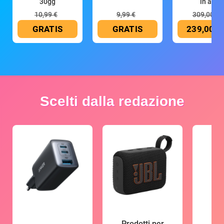
30gg
in all
10,99 €
9,99 €
309,00 €
GRATIS
GRATIS
239,00 €
Scelti dalla redazione
Prodotti per