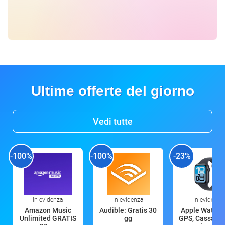
Ultime offerte del giorno
Vedi tutte
-100%
-100%
-23%
In evidenza
In evidenza
In evidenza
Amazon Music
Audible: Gratis 30
Apple Watch 
Unlimited GRATIS
gg
GPS, Cassa 4