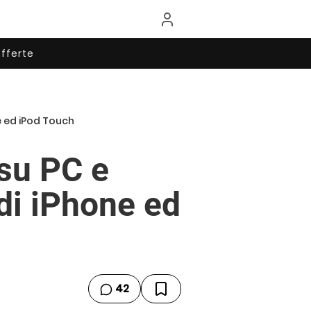
fferte
 ed iPod Touch
su PC e
di iPhone ed
42