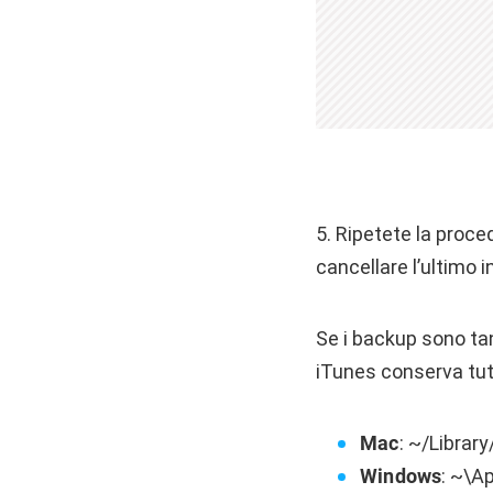
5. Ripetete la proce
cancellare l’ultimo i
Se i backup sono tan
iTunes conserva tutti
Mac
: ~/Librar
Windows
: ~\A