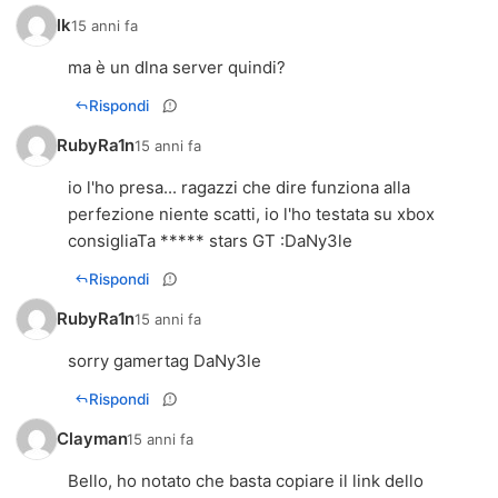
lk
15 anni fa
ma è un dlna server quindi?
Rispondi
RubyRa1n
15 anni fa
io l'ho presa... ragazzi che dire funziona alla
perfezione niente scatti, io l'ho testata su xbox
consigliaTa ***** stars GT :DaNy3le
Rispondi
RubyRa1n
15 anni fa
sorry gamertag DaNy3le
Rispondi
Clayman
15 anni fa
Bello, ho notato che basta copiare il link dello