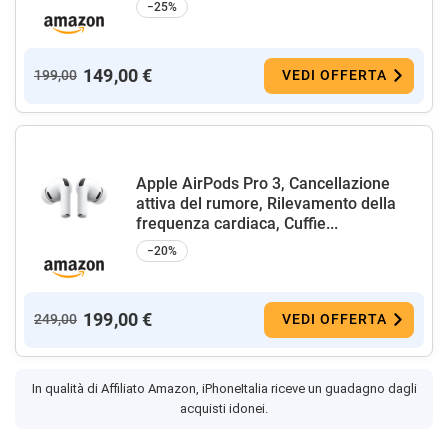
−25%
149,00 €
199,00
VEDI OFFERTA
Apple AirPods Pro 3, Cancellazione
attiva del rumore, Rilevamento della
frequenza cardiaca, Cuffie...
−20%
199,00 €
249,00
VEDI OFFERTA
In qualità di Affiliato Amazon, iPhoneItalia riceve un guadagno dagli
acquisti idonei.