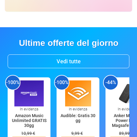
Ultime offerte del giorno
Vedi tutte
-100%
-100%
-44%
In evidenza
In evidenza
In evidenza
Amazon Music
Audible: Gratis 30
Anker Mag
Unlimited GRATIS
gg
Power Ban
30gg
Magsafe 10
mAh
10,99 €
9,99 €
89,99 €