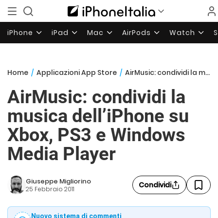
iPhone
iPad
Mac
AirPods
Watch
Home
/
Applicazioni App Store
/
AirMusic: condividi la musica dell’iPhone su Xbox, PS3 e Windows Media Player
AirMusic: condividi la
musica dell’iPhone su
Xbox, PS3 e Windows
Media Player
Giuseppe Migliorino
Condividi
25 Febbraio 2011
Nuovo sistema di commenti