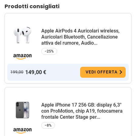
Prodotti consigliati
Apple AirPods 4 Auricolari wireless,
Auricolari Bluetooth, Cancellazione
attiva del rumore, Audio...
−25%
149,00 €
199,00
VEDI OFFERTA
Apple iPhone 17 256 GB: display 6,3"
con ProMotion, chip A19, fotocamera
frontale Center Stage per...
−8%