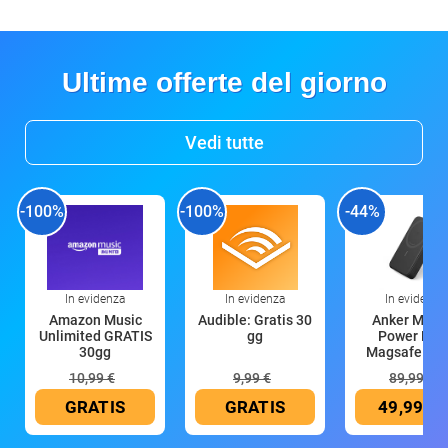
Ultime offerte del giorno
Vedi tutte
-100%
-100%
-44%
In evidenza
In evidenza
In evidenza
Amazon Music
Audible: Gratis 30
Anker Mag
Unlimited GRATIS
gg
Power Ban
30gg
Magsafe 10
mAh
10,99 €
9,99 €
89,99 €
GRATIS
GRATIS
49,99 €