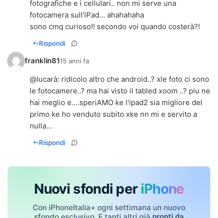
fotografiche e i cellulari.. non mi serve una
fotocamera sull'iPad... ahahahaha
sono cmq curioso!! secondo voi quando costerà?!
Rispondi
franklin81
15 anni fa
@
lucarà
: ridicolo altro che android..? xle foto ci sono
le fotocamere..? ma hai visto il tabled xoom ..? piu ne
hai meglio e....speriAMO ke l'ipad2 sia migliore del
primo ke ho venduto subito xke nn mi e servito a
nulla...
Rispondi
Nuovi sfondi per
iPhone
Con iPhoneItalia+ ogni settimana un nuovo
sfondo esclusivo. E tanti altri già
pronti da