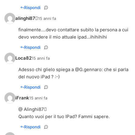
Rispondi
alinghi87
15 anni fa
finalmente....devo contattare subito la persona a cui
devo vendere il mio attuale ipad...ihihihihi
Rispondi
Loca82
15 anni fa
Adesso chi glielo spiega a @
G.gennaro
: che si parla
del nuovo iPad ? :-)
Rispondi
iFrank
15 anni fa
@ Alinghi87
Quanto vuoi per il tuo IPad? Fammi sapere.
Rispondi