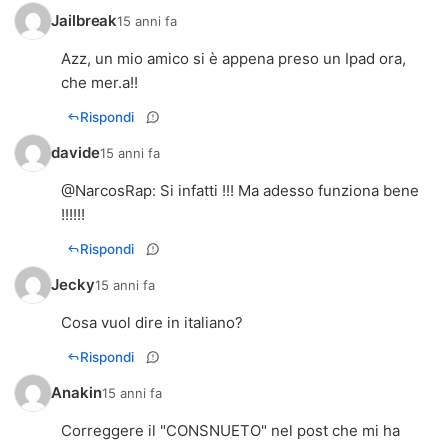
Jailbreak
15 anni fa
Azz, un mio amico si è appena preso un Ipad ora,
che mer.a!!
Rispondi
davide
15 anni fa
@
NarcosRap
: Si infatti !!! Ma adesso funziona bene
!!!!!!
Rispondi
Jecky
15 anni fa
Cosa vuol dire in italiano?
Rispondi
Anakin
15 anni fa
Correggere il "CONSNUETO" nel post che mi ha