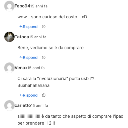
Febo94
15 anni fa
wow... sono curioso del costo... xD
Rispondi
Tatoca
15 anni fa
Bene, vediamo se è da comprare
Rispondi
Venax
15 anni fa
Ci sara la "rivoluzionaria" porta usb ??
Buahahahahaha
Rispondi
carletto
15 anni fa
siiiiiiiiiiiiiii!!! è da tanto che aspetto di comprare l'ipad
per prendere il 2!!!