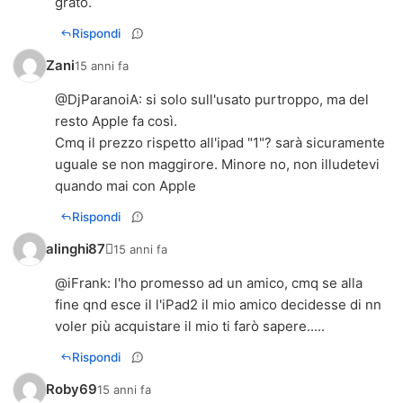
grato.
Rispondi
Zani
15 anni fa
@
DjParanoiA
: si solo sull'usato purtroppo, ma del
resto Apple fa così.
Cmq il prezzo rispetto all'ipad "1"? sarà sicuramente
uguale se non maggirore. Minore no, non illudetevi
quando mai con Apple
Rispondi
alinghi87
15 anni fa
@
iFrank
: l'ho promesso ad un amico, cmq se alla
fine qnd esce il l'iPad2 il mio amico decidesse di nn
voler più acquistare il mio ti farò sapere.....
Rispondi
Roby69
15 anni fa