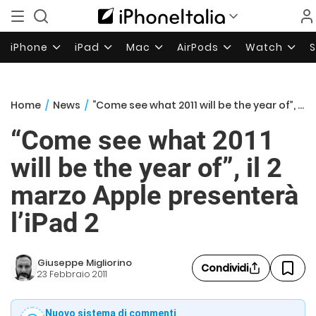
iPhone
iPad
Mac
AirPods
Watch
Home
/
News
/
“Come see what 2011 will be the year of”, il 2 marzo Apple presenterà l’iPad 2
“Come see what 2011
will be the year of”, il 2
marzo Apple presenterà
l’iPad 2
Giuseppe Migliorino
Condividi
23 Febbraio 2011
Nuovo sistema di commenti