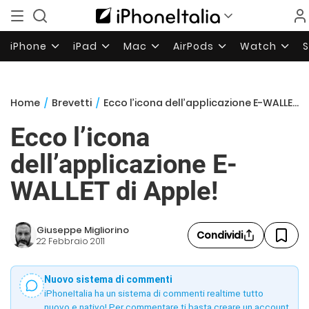
iPhone
iPad
Mac
AirPods
Watch
Home
/
Brevetti
/
Ecco l’icona dell’applicazione E-WALLET di Apple!
Ecco l’icona
dell’applicazione E-
WALLET di Apple!
Giuseppe Migliorino
Condividi
22 Febbraio 2011
Nuovo sistema di commenti
iPhoneItalia ha un sistema di commenti realtime tutto
nuovo e nativo! Per commentare ti basta creare un account