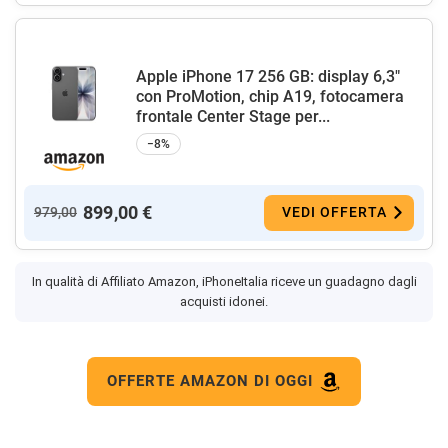
Apple iPhone 17 256 GB: display 6,3"
con ProMotion, chip A19, fotocamera
frontale Center Stage per...
−8%
899,00 €
979,00
VEDI OFFERTA
In qualità di Affiliato Amazon, iPhoneItalia riceve un guadagno dagli
acquisti idonei.
OFFERTE AMAZON DI OGGI