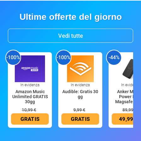
Ultime offerte del giorno
Vedi tutte
-100%
-100%
-44%
In evidenza
In evidenza
In evidenza
Amazon Music
Audible: Gratis 30
Anker Mag
Unlimited GRATIS
gg
Power Ban
30gg
Magsafe 10
mAh
10,99 €
9,99 €
89,99 €
GRATIS
GRATIS
49,99 €