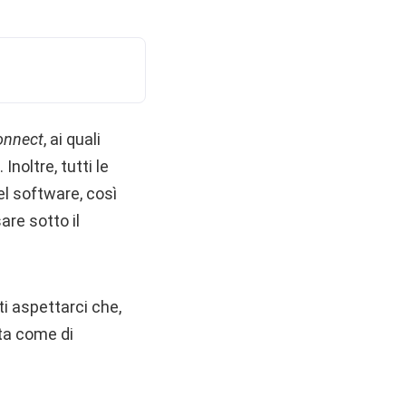
onnect
, ai quali
noltre, tutti le
el software, così
re sotto il
i aspettarci che,
rta come di