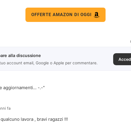
OFFERTE AMAZON DI OGGI
are alla discussione
Acced
 tuo account email, Google o Apple per commentare.
e aggiornamenti... -.-"
anni fa
ualcuno lavora , bravi ragazzi !!!