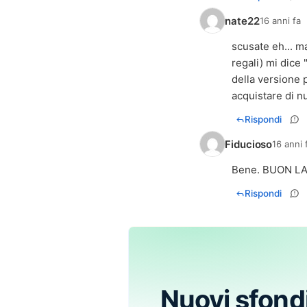
nate22
16 anni fa
scusate eh... m
regali) mi dice 
della versione 
acquistare di n
Rispondi
Fiducioso
16 anni 
Bene. BUON LAV
Rispondi
Nuovi sfond