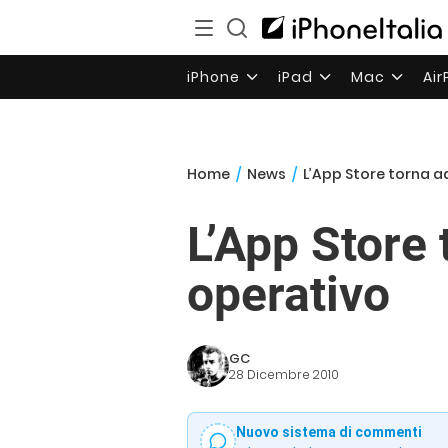
iPhone
iPad
Mac
Ai
Home
/
News
/
L’App Store torna 
L’App Store
operativo
GC
28 Dicembre 2010
Nuovo sistema di commenti