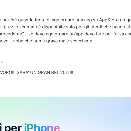
a perché quando tento di aggiornare una app su AppStore (in qu
"Il prezzo scontato é disponibile solo per gli utenti che hanno e
precedente"... se devo aggiornare un'app devo fare per forza co
uovo... vbbe che non é grave ma é scocciante...
fa
ORO!!! SARA' UN GRAN BEL 2011!!!
i per
iPhone