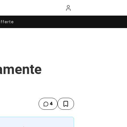
fferte
namente
4