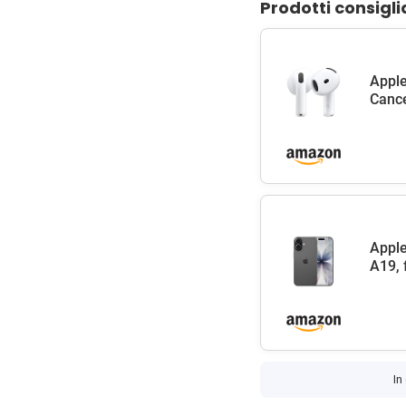
Prodotti consigli
Apple
Cance
Apple
A19, 
In