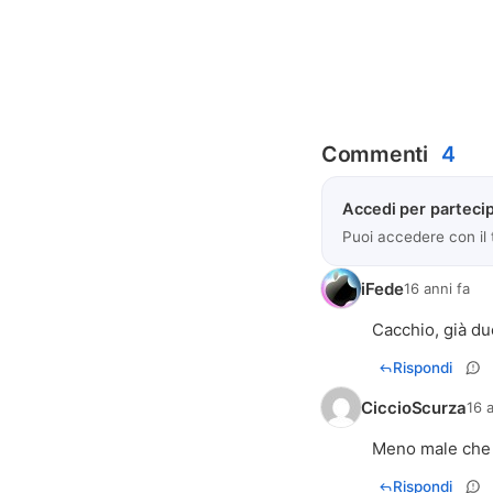
Commenti
4
Accedi per partecip
Puoi accedere con il
iFede
16 anni fa
Cacchio, già du
Rispondi
CiccioScurza
16 
Meno male che q
Rispondi