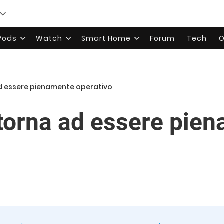
rPods
Watch
Smart Home
Forum
Tech
O
ad essere pienamente operativo
 torna ad essere pie