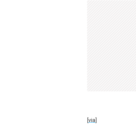
[
via
]