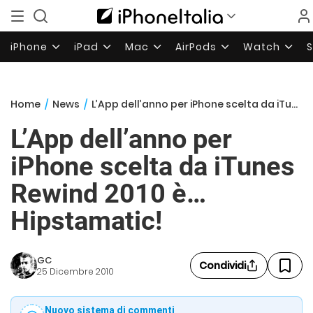
iPhone
iPad
Mac
AirPods
Watch
Home
/
News
/
L’App dell’anno per iPhone scelta da iTunes Rewind 2010 è… Hipstamatic!
L’App dell’anno per
iPhone scelta da iTunes
Rewind 2010 è…
Hipstamatic!
GC
Condividi
25 Dicembre 2010
Nuovo sistema di commenti