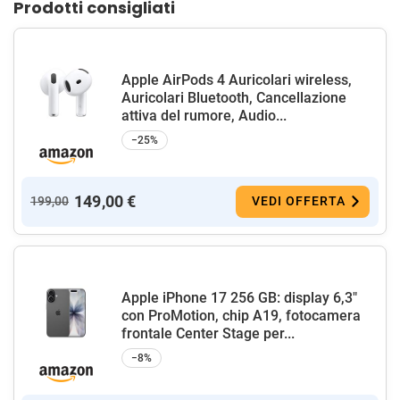
Prodotti consigliati
Apple AirPods 4 Auricolari wireless,
Auricolari Bluetooth, Cancellazione
attiva del rumore, Audio...
−25%
149,00 €
199,00
VEDI OFFERTA
Apple iPhone 17 256 GB: display 6,3"
con ProMotion, chip A19, fotocamera
frontale Center Stage per...
−8%