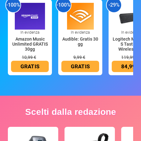
-100%
-100%
-29%
In evidenza
In evidenza
In evidenza
Amazon Music
Audible: Gratis 30
Logitech MX 
Unlimited GRATIS
gg
S Tastiera
30gg
Wireless (G
10,99 €
9,99 €
119,99 €
GRATIS
GRATIS
84,99 €
Scelti dalla redazione