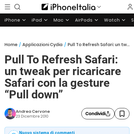
iPhone
iPad
Mac
AirPods
Watch
Home
/
Applicazioni Cydia
/
Pull To Refresh Safari: un tweak per ricaricare Safari con la gesture “Pull down”
Pull To Refresh Safari:
un tweak per ricaricare
Safari con la gesture
“Pull down”
Andrea Cervone
Condividi
23 Dicembre 2010
Nuovo sistema di commenti