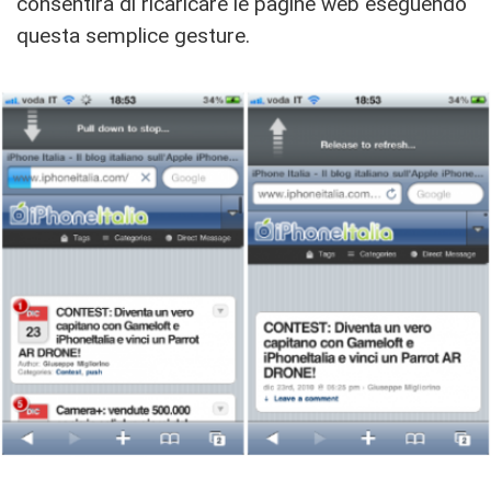
consentirà di ricaricare le pagine web eseguendo
questa semplice gesture.