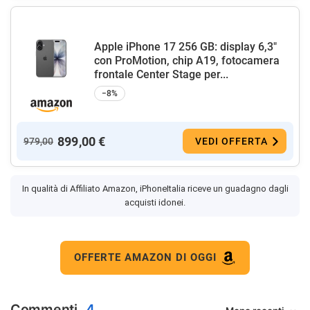
Apple iPhone 17 256 GB: display 6,3"
con ProMotion, chip A19, fotocamera
frontale Center Stage per...
−8%
899,00 €
979,00
VEDI OFFERTA
In qualità di Affiliato Amazon, iPhoneItalia riceve un guadagno dagli
acquisti idonei.
OFFERTE AMAZON DI OGGI
Commenti
4