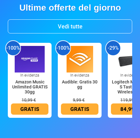
Ultime offerte del giorno
Vedi tutte
-100%
-100%
-29%
In evidenza
In evidenza
In evidenza
Amazon Music
Audible: Gratis 30
Logitech MX 
Unlimited GRATIS
gg
S Tastiera
30gg
Wireless (G
10,99 €
9,99 €
119,99 €
GRATIS
GRATIS
84,99 €